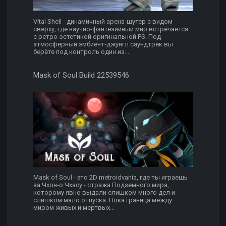
Vital Shell - динамичный арена‑шутер с видом
сверху, где научно‑фэнтезийный мир встречается
с ретро‑эстетикой оригинальной PS. Под
атмосферный эмбиент‑джунгл саундтрек вы
берёте под контроль один из...
Mask of Soul Build 22539546
Mask of Soul - это 2D metroidvania, где ты играешь
за Чхон-о Чхасу - стража Подземного мира,
которому явно выдали слишком много дел и
слишком мало отпуска. Пока граница между
миром живых и мертвых...