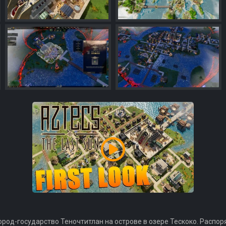
ород-государство Теночтитлан на острове в озере Тескоко. Распор