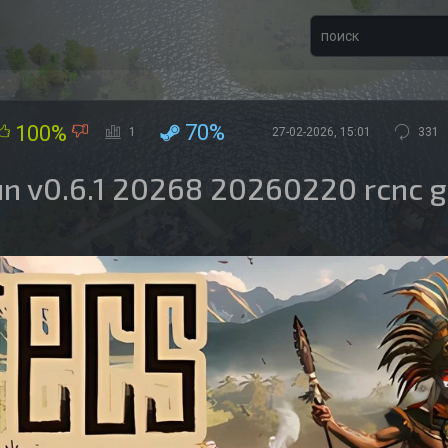
70%
100%
1
27-02-2026, 15:01
331
Sun v0.6.1 20268 20260220 rcnc 