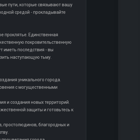
ые пути, которые связывают вашу
водной средой - прокладывайте
ое проклятье. Единственная
ожественную покровительственную
ут иметь последствия - вы
азить наступающую тьму.
создания уникального города.
кновения с могущественными
ния и создания новых территорий.
ожественной защиты и готовьтесь к
в, простолюдинов, благородных и
тву.
я процветания города.