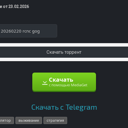
 от 23.02.2026
8 20260220 rcnc gog
Скачать торрент
Скачать
с помощью MediaGet
Скачать с Telegram
улятор
выживание
стратегия