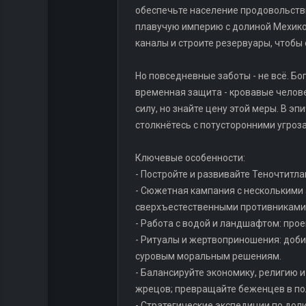
обеспечьте население продовольств
плавучую империю с долиной Мехико
каналы и строите резервуары, чтобы
Но повседневные заботы - не всё. Б
временная защита - кровавые челов
силу, но знайте цену этой меры. В э
столкнётесь с потусторонними угроз
Ключевые особенности:
- Постройте и развивайте Теночтитл
- Сюжетная кампания с несколькими 
сверхъестественными противниками
- Работа с водой и ландшафтом: прое
- Ритуалы и жертвоприношения: доби
суровым моральным решениям.
- Балансируйте экономику, религию 
жрецов; превращайте беженцев в пол
- Стратегические экспедиции по дол