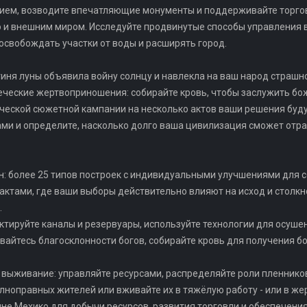
ием, возводите впечатляющие монументы и поддерживайте торгов
 и внешним миром. Исследуйте продвинутые способы управления 
 освобождать участки от воды и расширять город.
огиня луны объявила войну солнцу и навлекла на ваш народ страшн
еческие жертвоприношения: собирайте кровь, чтобы заслужить б
пической сюжетной кампании на несколько актов ваши решения буд
ами и определите, насколько долго ваша цивилизация сможет отр
ан: более 25 типов построек с индивидуальными улучшениями для 
актами, где ваши выборы действительно влияют на исход и стол
.
ктируйте каналы и резервуары, используйте технологии для осуше
вайтесь благосклонности богов, собирайте кровь для получения б
и выживание: управляйте ресурсами, распределяйте роли пленнико
ноправных жителей или вживайте их в тяжёлую работу - или в жер
ине Мехико для добычи ресурсов, развития торговли и обеспечени