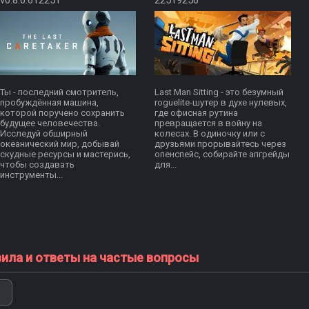
v0.8.0.612251
22519256
Ты - последний смотритель,
Last Man Sitting - это безумный
пробуждённая машина,
roguelite-шутер в духе нулевых,
которой поручено сохранить
где офисная рутина
будущее человечества.
превращается в войну на
Исследуй обширный
колесах. В одиночку или с
океанический мир, добывай
друзьями прорывайтесь через
скудные ресурсы и мастерись,
опенспейс, собирайте апгрейды
чтобы создавать
для...
инструменты...
вила и ответы на частые вопросы