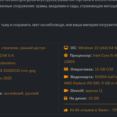
венные сооружения: храмы, академии и сады, отражающие могуще
 тьму и сохранить свет на небосводе, или ваша империя погрузитс
,
стратегии
,
ранний доступ
ОС:
Windows 10 (x64) 64 б
Chill S.A.
Процессор:
Intel Core i5-
1300X
roductions
Оперативка:
16 GB ОЗУ
68 20260220 rcnc gog
Видеокарта:
NVIDIA GeFor
ен
2025
AMD Radeon RX 580, 8 GB or In
DirectX:
версии 11
а:
английский
,
русский
На диске:
10 GB
Из 66 отзывов в Steam - 7