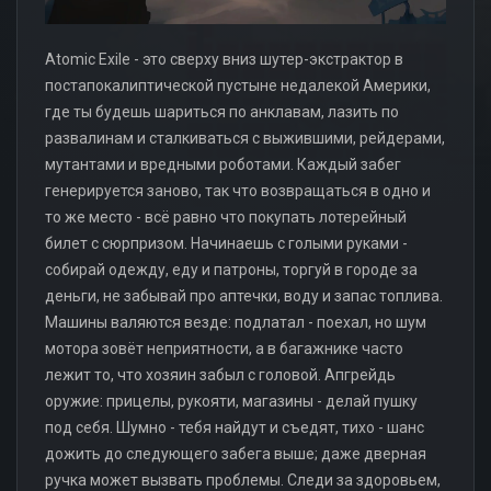
Atomic Exile - это сверху вниз шутер-экстрактор в
постапокалиптической пустыне недалекой Америки,
где ты будешь шариться по анклавам, лазить по
развалинам и сталкиваться с выжившими, рейдерами,
мутантами и вредными роботами. Каждый забег
генерируется заново, так что возвращаться в одно и
то же место - всё равно что покупать лотерейный
билет с сюрпризом. Начинаешь с голыми руками -
собирай одежду, еду и патроны, торгуй в городе за
деньги, не забывай про аптечки, воду и запас топлива.
Машины валяются везде: подлатал - поехал, но шум
мотора зовёт неприятности, а в багажнике часто
лежит то, что хозяин забыл с головой. Апгрейдь
оружие: прицелы, рукояти, магазины - делай пушку
под себя. Шумно - тебя найдут и съедят, тихо - шанс
дожить до следующего забега выше; даже дверная
ручка может вызвать проблемы. Следи за здоровьем,