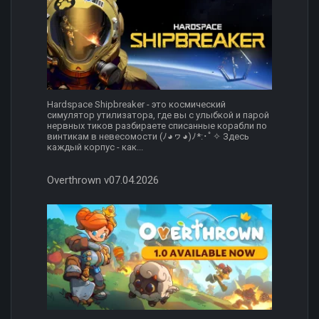
Hardspace Shipbreaker - это космический
симулятор утилизатора, где вы с улыбкой и парой
нервных тикoв разбираете списанные корабли по
винтикам в невесомости (ﾉ◕ヮ◕)ﾉ*:･ﾟ✧ Здесь
каждый корпус - как...
Overthrown v07.04.2026