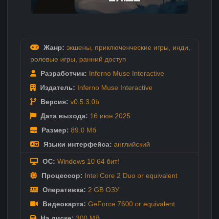
Жанр:
экшены
,
приключенческие игры
,
инди
,
ролевые игры
,
ранний доступ
Разработчик:
Inferno Muse Interactive
Издатель:
Inferno Muse Interactive
Версия:
v0.5.3.0b
Дата выхода:
16 июн
2025
Размер:
89.0 Мб
Языки интерфейса:
английский
ОС:
Windows 10 64 бит!
Процессор:
Intel Core 2 Duo or equivalent
Оперативка:
2 GB ОЗУ
Видеокарта:
GeForce 7600 or equivalent
На диске:
300 MB