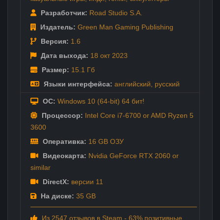
Разработчик:
Road Studio S.A.
Издатель:
Green Man Gaming Publishing
Версия:
1.6
Дата выхода:
18 окт
2023
Размер:
15.1 Гб
Языки интерфейса:
английский
,
русский
ОС:
Windows 10 (64-bit) 64 бит!
Процессор:
Intel Core i7-6700 or AMD Ryzen 5
3600
Оперативка:
16 GB ОЗУ
Видеокарта:
Nvidia GeForce RTX 2060 or
similar
DirectX:
версии 11
На диске:
35 GB
Из 2547 отзывов в Steam - 63% позитивные