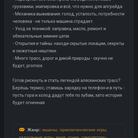
грузовики, экипировка и всё, что нужно для апгрейда.
- Механика выживания: голод, усталость, потребности
человека - не только машина страдает.
- Уход за техникой: заправка, масло, ремонт и
обязательные зимние цепи.
- Открытия и тайны: находи скрытые локации, секреты
и сюжетные ништяки.
- Много трасс, дорог и дикой природы - скучно не
будет, promise.
Готов рискнуть и стать легендой аляскинских трасс?
Берёшь термос, ставишь зарядку на телефон и в путь -
пусть гора и холод дадут тебе по зубам, зато история
будет огненная.
Жанр:
экшены
,
приключенческие игры
,
казуальные игры
,
инди
,
гонки
,
симуляторы