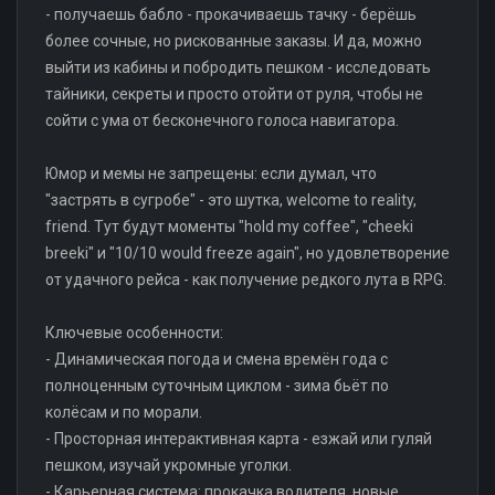
- получаешь бабло - прокачиваешь тачку - берёшь
более сочные, но рискованные заказы. И да, можно
выйти из кабины и побродить пешком - исследовать
тайники, секреты и просто отойти от руля, чтобы не
сойти с ума от бесконечного голоса навигатора.
Юмор и мемы не запрещены: если думал, что
"застрять в сугробе" - это шутка, welcome to reality,
friend. Тут будут моменты "hold my coffee", "cheeki
breeki" и "10/10 would freeze again", но удовлетворение
от удачного рейса - как получение редкого лута в RPG.
Ключевые особенности:
- Динамическая погода и смена времён года с
полноценным суточным циклом - зима бьёт по
колёсам и по морали.
- Просторная интерактивная карта - езжай или гуляй
пешком, изучай укромные уголки.
- Карьерная система: прокачка водителя, новые