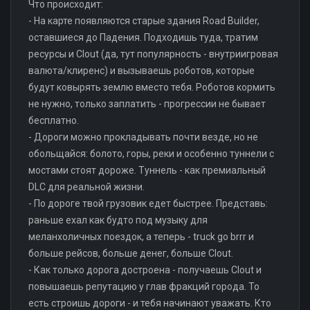
Что происходит:
- На карте появляются старые здания Road Builder,
оставшиеся до Падения. Подходишь туда, тратим
ресурсы и Clout (да, тут популярность - внутриигровая
валюта/клиренс) и вызываешь роботов, которые
будут ковырять землю вместо тебя. Роботов кормить
не нужно, только заплатить - прогрессии не бывает
бесплатно.
- Дороги можно прокладывать почти везде, но не
обольщайся: болото, горы, реки и особенно туннели с
мостами стоят дороже. Туннель - как премиальный
DLC для реальной жизни.
- По дороге твой грузовик едет быстрее. Представь:
раньше ехал как будто под музыку для
меланхоличных поездок, а теперь - truck go brrr и
больше рейсов, больше денег, больше Clout.
- Как только дорога достроена - получаешь Clout и
повышаешь репутацию у глав фракций города. То
есть строишь дороги - и тебя начинают уважать. Кто