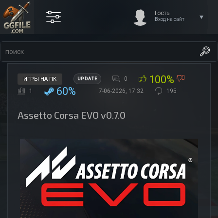
Гость
Вход на сайт
100%
0
ИГРЫ НА ПК
UPDATE
60%
1
7-06-2026, 17:32
195
Assetto Corsa EVO v0.7.0