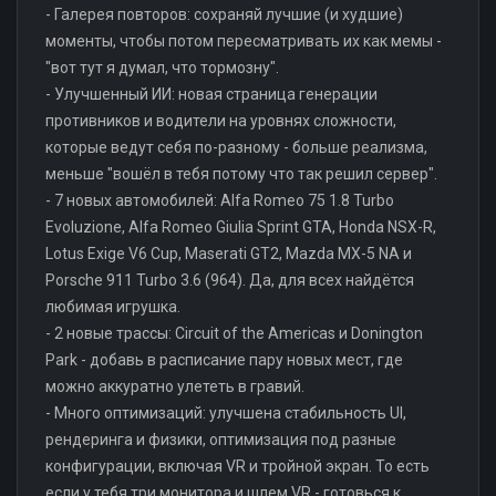
- Галерея повторов: сохраняй лучшие (и худшие)
моменты, чтобы потом пересматривать их как мемы -
"вот тут я думал, что тормозну".
- Улучшенный ИИ: новая страница генерации
противников и водители на уровнях сложности,
которые ведут себя по-разному - больше реализма,
меньше "вошёл в тебя потому что так решил сервер".
- 7 новых автомобилей: Alfa Romeo 75 1.8 Turbo
Evoluzione, Alfa Romeo Giulia Sprint GTA, Honda NSX-R,
Lotus Exige V6 Cup, Maserati GT2, Mazda MX-5 NA и
Porsche 911 Turbo 3.6 (964). Да, для всех найдётся
любимая игрушка.
- 2 новые трассы: Circuit of the Americas и Donington
Park - добавь в расписание пару новых мест, где
можно аккуратно улететь в гравий.
- Много оптимизаций: улучшена стабильность UI,
рендеринга и физики, оптимизация под разные
конфигурации, включая VR и тройной экран. То есть
если у тебя три монитора и шлем VR - готовься к