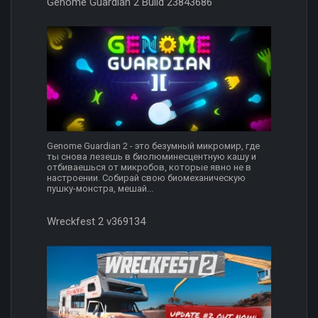
Genome Guardian 2 Build 23843686
Genome Guardian 2 - это безумный микромир, где
ты снова лезешь в биолюминесцентную кашу и
отбиваешься от микробов, которые явно не в
настроении. Собирай свою биомеханическую
пушку-монстра, мешай...
Wreckfest 2 v369134