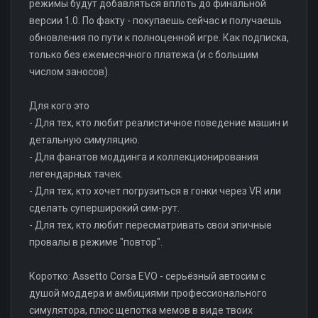
режимы будут добавляться вплоть до финальной
версии 1.0. По факту - покупаешь сейчас и получаешь
обновления по пути к полноценной игре. Как подписка,
только без ежемесячного платежа (и с большим
числом заносов).
Для кого это
- Для тех, кто любит реалистичное поведение машин и
детальную симуляцию.
- Для фанатов моддинга и коллекционирования
легендарных тачек.
- Для тех, кто хочет погрузиться в гонки через VR или
сделать суперширокий сим-рут.
- Для тех, кто любит пересматривать свои эпичные
провалы в режиме "повтор".
Коротко: Assetto Corsa EVO - серьёзный автосим с
душой моддера и амбициями профессионального
симулятора, плюс щепотка мемов в виде твоих