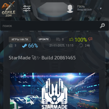
Гость
Вход на сайт
100%
0
ИГРЫ НА ПК
UPDATE
66%
3
21-11-2025, 13:15
246
StarMade 🚀✨ Build 20861465