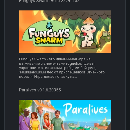
Funguys Swarm Build 22294132
Funguys Swarm - это динамичная игра на
выживание с элементами roguelite, где вы
управляете отважными грибцами‑бойцами,
защищающими лес от приспешников Огненного
короля. Игра делает ставку на...
Paralives v0.1.6.20355