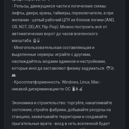
- Рельсы, движущиеся части и логические схемы:
лифты, двери, краны, таймеры, переключатели, а при
желании - целый рабочий ЦПУ из блоков логики (AND,
OR, NOT, DELAY, Flip-Flop). Можно построить всё от
автоматических ворот до часов вселенского
масштаба. 🤖⌛
- Многопользовательская составляющая и
выделенные серверы: играйте с другими,
наслаждайтесь модами админов и настройками,
которые иногда заставляют физику задуматься. 🧑‍🚀
👥
- Кроссплатформенность: Windows, Linux, Mac -
никакой дискриминации по ОС. 🖥️🐧🍎
Экономика и строительство: торгуйте, накапливайте
состояние, стройте фабрики, добывайте ресурсы на
станциях, захватывайте территории и создавайте
прыгательные врата - вход в сеть вселенной будет