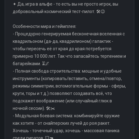
✦ Да, игра в альфе - то есть вы не просто игрок, вы
добровольный космический тест-пилот. 🛠️😉
Особенности мира и геймплея:
- Процедурно генерируемая бесконечная вселенная с
квадрильоном (да-да, квадрилионом) галактик -
чтобы пересечь её от края до края потребуется
примерно 10 000 лет. Так что запасайтесь терпением и
батарейками. ⏳🌌
- Полная свобода строительства: мощные и удобные
инструменты (копировать/вставить, отмена/повтор,
режимы симметрии, вспомогательные формы - сферы,
круги, торы и т.д.) позволяют создавать всё, что
подскажет воображение (или случайный глюк в
ночной сессии). 🛠️✂️
- Модульная боевая система: комбинируйте оружие
как хотите - от снайперских лучей до роя ракет.
Хочешь - точечный удар, хочешь - массовая паника
среди пиратов. 💥🔫