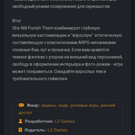
свободный режим позирования для скриншотов.
Итог
She Will Punish Them комбинирует глубокую
визуальную кастомизацию и "взрослую" эстетическую
составляющую с классическими ARPG-механиками:
сложные бои, лут и прокачка. Если вам нравятся
темное фэнтези с упором на внешний вид персонажей,
свободу в оформлении интерьера и фото-режим - игра
может понравиться. Ожидайте взрослых тем и
требовательного геймплея.
Жанр:
экшены
,
инди
,
ролевые игры
,
ранний
доступ
Разработчик:
L2 Games
Издатель:
L2 Games