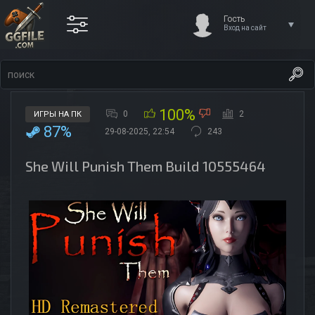
Гость
Вход на сайт
100%
0
2
ИГРЫ НА ПК
87%
29-08-2025, 22:54
243
She Will Punish Them Build 10555464