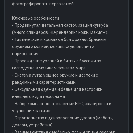
фотографировать персонажей.
Ключевые особенности
- Продвинутая детальная кастомизация суккуба
(много слайдеров, HD-рендеринг кожи, макияж).
- Тактические и кровавые бои с разнообразным
оружием и магией; механики уклонения и
парирования.
- Прохождение уровней и битвы с боссами за
господство в мрачном фэнтези-мире.
- Система лута: мощное оружие и доспехи с
рандомными характеристиками.
- Сексуальная одежда и белье для настройки
внешнего вида персонажа.
- Набор компаньонов: спасение NPC, экипировка и
улучшение навыков.
- Строительство и декорирование дворца (мебель,
декоры, устройства).
- Взаимодействия с мебелью, позы и опции камеры;