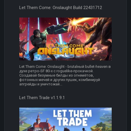
Let Them Come: Onslaught Build 22431712
Let Them Come: Onslaught - brutalный bullet‑heaven в
духе ретро‑SF 80-х с roguelike-прокачкой.
Создавай безумные билды из огнемётов,
фотонных мечей и других пушек, комбинируй
апгрейды и уничтожай...
Let Them Trade v1.1.9.1