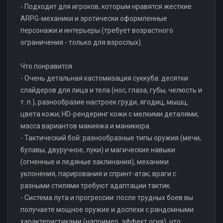
- Подходит для игроков, которым нравятся жесткие
ARPG-механики и эротически оформленные
персонажи и интерьеры (требует возрастного
ограничения - только для взрослых).
Что понравится
- Очень детальная кастомизация суккуба: десятки
слайдеров для лица и тела (нос, глаза, губы, челюсть и
т. п.), разнообразие настроек груди, ягодиц, мышц,
цвета кожи; HD-рендеринг кожи с мелкими деталями;
масса вариантов макияжа и маникюра.
- Тактический бой: разнообразные типы оружия (мечи,
булавы, двуручное, луки) и магические навыки
(огненные и ледяные заклинания), механики
уклонения, парирования и спринт-атак; враги с
разными стилями требуют адаптации тактик.
- Система лута и прогрессии: после трудных боев вы
получаете мощное оружие и доспехи с рандомными
характеристиками (например, эффект огня), что