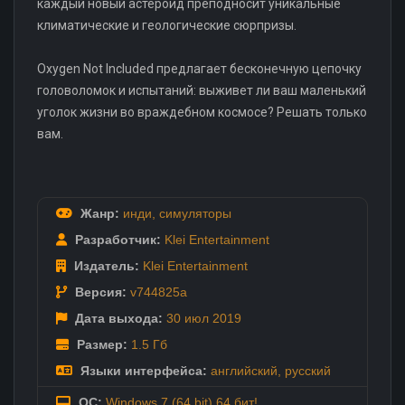
каждый новый астероид преподносит уникальные
климатические и геологические сюрпризы.
Oxygen Not Included предлагает бесконечную цепочку
головоломок и испытаний: выживет ли ваш маленький
уголок жизни во враждебном космосе? Решать только
вам.
Жанр:
инди
,
симуляторы
Разработчик:
Klei Entertainment
Издатель:
Klei Entertainment
Версия:
v744825a
Дата выхода:
30 июл
2019
Размер:
1.5 Гб
Языки интерфейса:
английский
,
русский
ОС:
Windows 7 (64 bit) 64 бит!