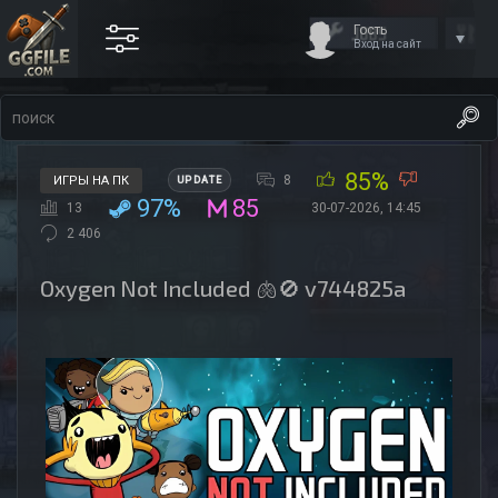
Гость
Вход на сайт
85%
8
ИГРЫ НА ПК
UPDATE
97%
85
13
30-07-2026, 14:45
2 406
Oxygen Not Included 🫁🚫 v744825a