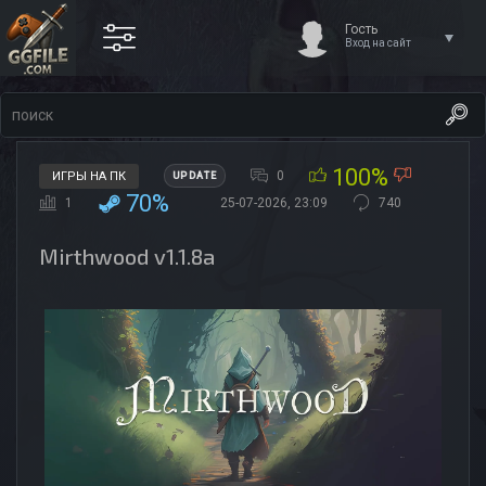
Гость
Вход на сайт
100%
0
ИГРЫ НА ПК
UPDATE
70%
1
25-07-2026, 23:09
740
Mirthwood v1.1.8a