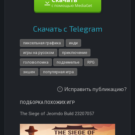
с помощью MediaGet
Скачать с Telegram
пиксельная графика
инди
игры на русском
приключение
головоломка
подземелье
RPG
экшен
популярная игра
Исправить публикацию?
ПОДБОРКА ПОХОЖИХ ИГР
The Siege of Jeomdo Build 23207057