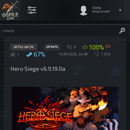
Гость
Вход на сайт
100%
0
ИГРЫ НА ПК
UPDATE
67%
1
15-05-2026, 22:49
1 012
Hero Siege v6.9.19.0a