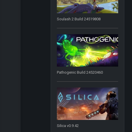
Soulash 2 Build 24519808
Pathogenic Build 24520460
Silica v0.9.42