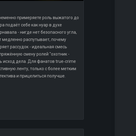
новременно примеряете роль выжатого до
а подаёт себе как нуар в духе
рнавала - нигде нет безопасного угла,
т медленно распутывает, почему
ряет рассудок - идеальная смесь
пряжённую смену ролей "охотник -
 исход дела. Для фанатов true‑crime
тивную ленту, только с более метким
етектива и прицелиться получше.