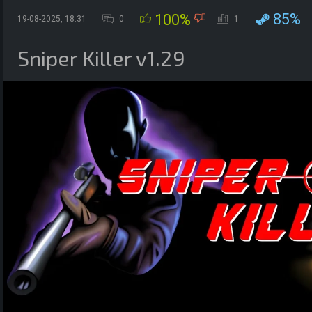
85%
100%
19-08-2025, 18:31
0
1
Sniper Killer v1.29