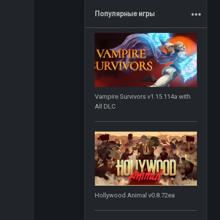
.
.
.
Популярные игры
Vampire Survivors v1.15.114a with
All DLC
Hollywood Animal v0.8.72ea