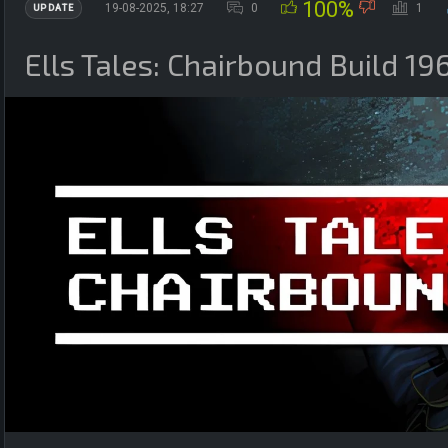
100%
19-08-2025, 18:27
0
1
UPDATE
Ells Tales: Chairbound Build 1