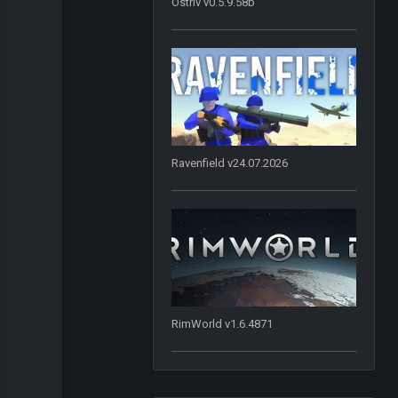
Ostriv v0.5.9.58b
Ravenfield v24.07.2026
RimWorld v1.6.4871