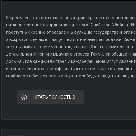
Sniper Killer - это ретро-хоррорный триллер, в котором вы од
нитки детектива Комарди и загадочного "Снайпера-Убийцы". Игр
преступных хроник: от засаленных улиц до государственного ка
а вскрытия случаются чаще, чем пятничные распродажи. Сюже
жертвы выбираются именно так, а главный коп стремительно те
детективной интриги и мрачного стресса. Геймплей обещает на
добыча", где каждый выстрел и каждое решение могут изменить
и любителей ретро-атмосферы: будто вы смотрите старую детек
снайпером и без рекламных пауз - не забудьте надеть шляпу д
ЧИТАТЬ ПОЛНОСТЬЮ