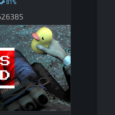
81%
9626385