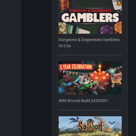
Dungeons & Degenerate Gamblers
v2.0.2a
Wild Woods Build 23933031