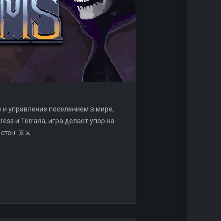
е и управление поселением в мире,
ss и Terraria, игра делает упор на
стен. ☠️⚔️