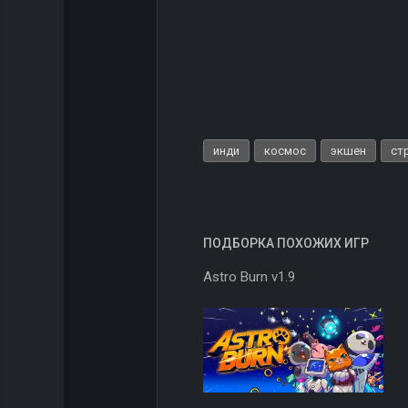
инди
космос
экшен
ст
ПОДБОРКА ПОХОЖИХ ИГР
Astro Burn v1.9