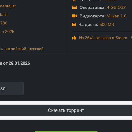
mentalist
Оперативка:
4 GB ОЗУ
alist
Видеокарта:
Vulkan 1.0
2780
На диске:
500 MB
юл
2025
Из 2641 отзывов в Steam -
а:
английский
,
русский
 от 28.01.2026
780
Скачать торрент