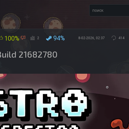
94%
100%
2
8-02-2026, 02:37
414
Build 21682780