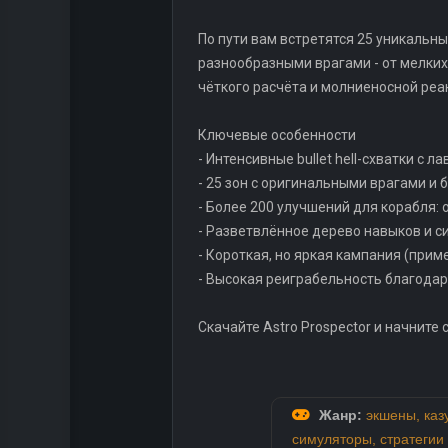
По пути вам встретятся 25 уникальн
разнообразными врагами - от мелких
чёткого расчёта и молниеносной реа
Ключевые особенности
- Интенсивные bullet hell-схватки с 
- 25 зон с оригинальными врагами и 
- Более 200 улучшений для корабля: 
- Разветвлённое дерево навыков и с
- Короткая, но яркая кампания (прим
- Высокая реиграбельность благодар
Скачайте Astro Prospector и начните
Жанр:
экшены
,
каз
симуляторы
,
стратегии