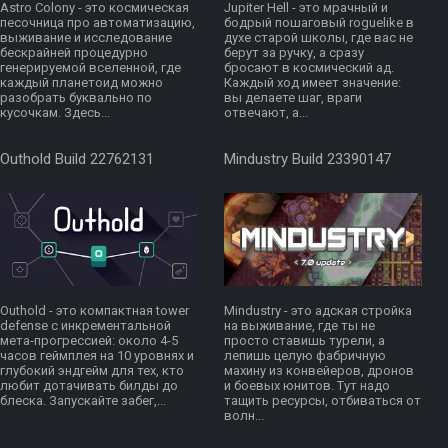
Astro Colony - это космическая
Jupiter Hell - это мрачный и
песочница про автоматизацию,
бодрый пошаговый roguelike в
выживание и исследование
духе старой школы, где вас не
бескрайней процедурно
берут за ручку, а сразу
генерируемой вселенной, где
бросают в космический ад.
каждый планетоид можно
Каждый ход имеет значение:
разобрать буквально по
вы делаете шаг, враги
кусочкам. Здесь...
отвечают, а...
Outhold Build 22762131
Mindustry Build 23390147
Outhold - это компактная tower
Mindustry - это адская стройка
defense с инкрементальной
на выживание, где ты не
мета‑прогрессией: около 4-5
просто ставишь турели, а
часов геймплея на 10 уровнях и
лепишь целую фабричную
глубокий эндгейм для тех, кто
махину из конвейеров, дронов
любит дотачивать билды до
и боевых юнитов. Тут надо
блеска. Запускайте забег,...
тащить ресурсы, отбиваться от
волн...