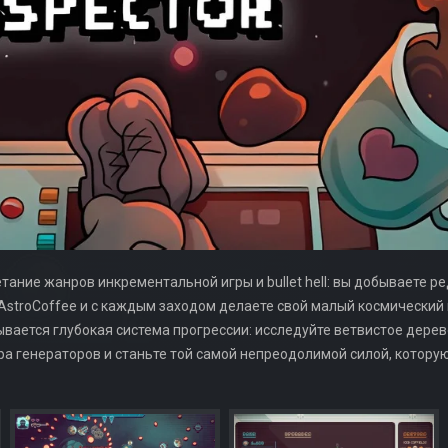
четание жанров инкрементальной игры и bullet hell: вы добываете 
AstroCoffee и с каждым заходом делаете свой малый космический
ается глубокая система прогрессии: исследуйте ветвистое дерев
ра генераторов и станьте той самой непреодолимой силой, котору