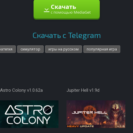
Скачать
с помощью MediaGet
Скачать с Telegram
ратегия
симулятор
игры на русском
популярная игра
Astro Colony v1.0.62a
Jupiter Hell v1.9d