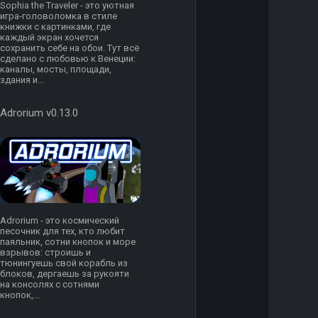
Sophia the Traveler - это уютная
игра-головоломка в стиле
книжки с картинками, где
каждый экран хочется
сохранить себе на обои. Тут всё
сделано с любовью к Венеции:
каналы, мосты, площади,
здания и...
Adrorium v0.13.0
Adrorium - это космический
песочник для тех, кто любит
паяльник, сотни кнопок и море
взрывов: строишь и
тюнингуешь свой корабль из
блоков, дергаешь за рукояти
на консолях с сотнями
кнопок,...