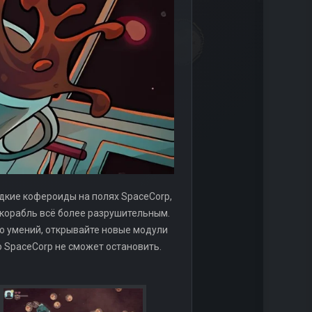
редкие кофероиды на полях SpaceCorp,
 корабль всё более разрушительным.
о умений, открывайте новые модули
ю SpaceCorp не сможет остановить.