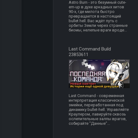
Astro Burn - это безумный cute-
em-up в духе аркадных хитов
90-х, где милота быстро
превращается в настоящий
bullet hell. Вас ждёт путь с
орбиты Земли через странные
биомы, нелепые враги вроде...
Last Command Build
23853611
Last Command - современная
интерпретация классической
змейки, переработанная под
динамику bullet-hell. Управляйте
Краулером, лавируйте сквозь
ослепительные залпы врагов,
собирайте "Данные"...