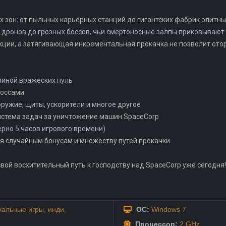
ых зон: от пыльных карьерных станций до гигантских фабрик элитн
 дронов до грозных боссов, чьи смертоносные залпы приковывают 
кции, а затягивающая инкрементальная прокачка не позволит ото
лавиной вражеских пуль
боссами
оружие, щиты, ускорители и многое другое
истема задач за уничтожение машин SpaceCorp
ерно 5 часов игрового времени)
я случайным бонусам и множеству путей прокачки
 свой восхитительный путь к господству над SpaceCorp уже сегодня!
уальные игры
,
инди
,
ОС:
Windows 7
Процессор:
2 GHz