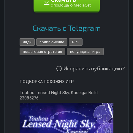
с помощью MediaGet
Скачать с Telegram
инди
приключение
RPG
пошаговая стратегия
популярная игра
Исправить публикацию?
ПОДБОРКА ПОХОЖИХ ИГР
Touhou Lensed Night Sky, Kaseigai Build
23085276