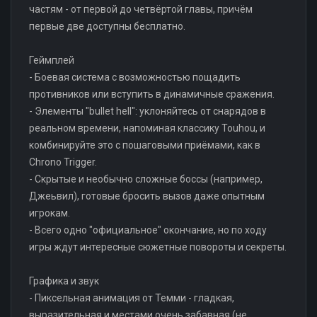
частям - от первой до четвёртой главы, причём
первые две доступны бесплатно.
Геймплей
- Боевая система с возможностью пощадить
противников или вступить в динамичные сражения.
- Элементы "bullet hell": уклоняйтесь от снарядов в
реальном времени, напоминая классику Touhou, и
комбинируйте это с пошаговыми приёмами, как в
Chrono Trigger.
- Скрытые и необычно сложные боссы (например,
Джеьвил), готовые бросить вызов даже опытным
игрокам.
- Всего одно "официальное" окончание, но по ходу
игры ждут интересные сюжетные повороты и секреты.
Графика и звук
- Пиксельная анимация от Темми - гладкая,
выразительная и местами очень забавная (не