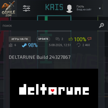
Гость
Вход на сайт
100%
2
ИГРЫ НА ПК
UPDATE
98%
6
5-08-2026, 12:51
2 460
DELTARUNE Build 24327867