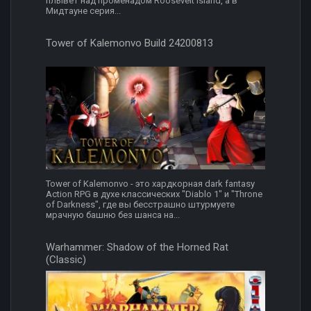
плывёт над променадом Roosevelt Island, а в
Мидтауне серия...
Tower of Kalemonvo Build 24200813
Tower of Kalemonvo - это хардкорная dark fantasy
Action RPG в духе классических "Diablo 1" и "Throne
of Darkness", где вы бесстрашно штурмуете
мрачную башню без шанса на...
Warhammer: Shadow of the Horned Rat
(Classic)