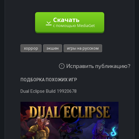
Скачать
с помощью MediaGet
хоррор
экшен
игры на русском
Исправить публикацию?
ПОДБОРКА ПОХОЖИХ ИГР
Dual Eclipse Build 19920678