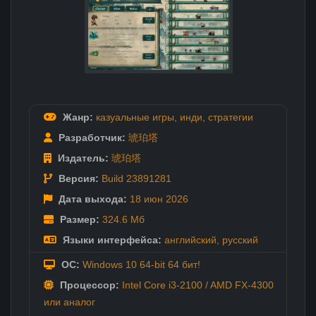
Жанр:
казуальные игры
,
инди
,
стратегии
Разработчик:
琥珀塔
Издатель:
琥珀塔
Версия:
Build 23891281
Дата выхода:
18 июн
2026
Размер:
324.6 Мб
Языки интерфейса:
английский
,
русский
ОС:
Windows 10 64-bit 64 бит!
Процессор:
Intel Core i3-2100 / AMD FX-4300
или аналог