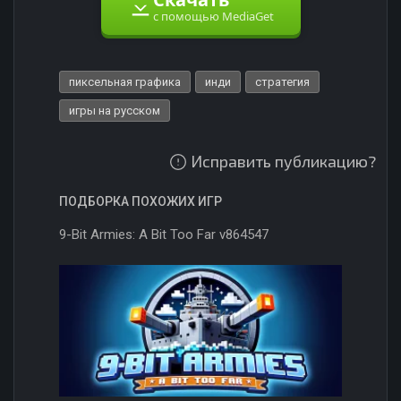
с помощью MediaGet
пиксельная графика
инди
стратегия
игры на русском
Исправить публикацию?
ПОДБОРКА ПОХОЖИХ ИГР
9-Bit Armies: A Bit Too Far v864547