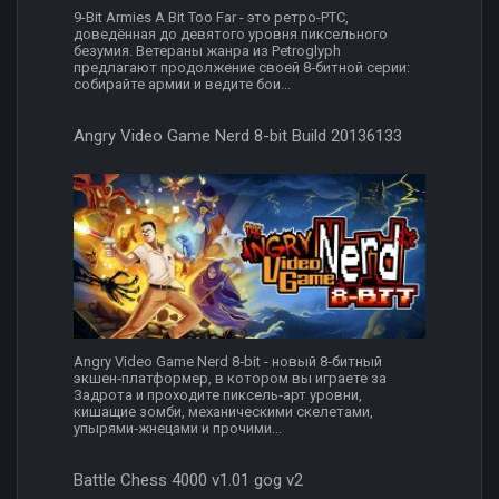
9-Bit Armies A Bit Too Far - это ретро-РТС,
доведённая до девятого уровня пиксельного
безумия. Ветераны жанра из Petroglyph
предлагают продолжение своей 8‑битной серии:
собирайте армии и ведите бои...
Angry Video Game Nerd 8-bit Build 20136133
Angry Video Game Nerd 8‑bit - новый 8‑битный
экшен‑платформер, в котором вы играете за
Задрота и проходите пиксель‑арт уровни,
кишащие зомби, механическими скелетами,
упырями‑жнецами и прочими...
Battle Chess 4000 v1.01 gog v2