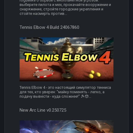
roguelike о борьбе с инопланетной угрозой:
выберите пилота и мех, прокачайте вооружение и
снаряжение, стройте городские укрепления и
стойте насмерть против...
Tennis Elbow 4 Build 24067860
Tennis Elbow 4 - это настоящий симулятор тенниса
для тех, кто уверен: "майку поменять - легко, а
подачу вывести - куда сложнее!" 🎾😎...
New Arc Line v0.250725