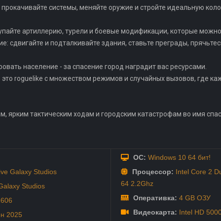
 прокачивайте системы, меняйте оружие и стройте идеальную коло
купайте артиллерию, турели и боевые модификации, которые можно
ие: сдвигайте и подталкивайте здания, ставьте преграды, прячьте
ровать население - за спасение город наградит вас ресурсами.
это roguelike с множеством режимов и случайных вызовов, где каж
м, ярким тактическим ходам и городским катастрофам во имя спа
ОС:
Windows 10 64 бит!
ve Galaxy Studios
Процессор:
Intel Core 2 D
64 2.2Ghz
Galaxy Studios
Оперативка:
4 GB ОЗУ
1606
Видеокарта:
Intel HD 500
ен
2025