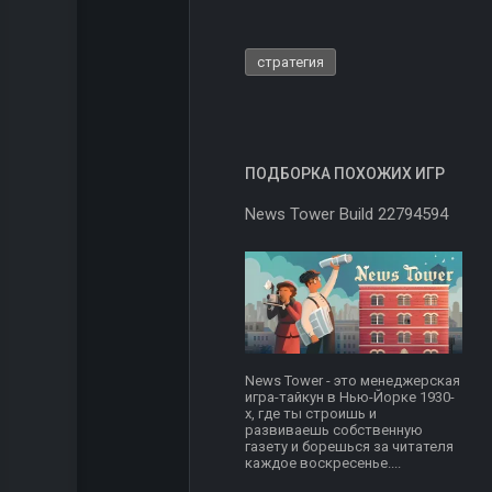
стратегия
ПОДБОРКА ПОХОЖИХ ИГР
News Tower Build 22794594
News Tower - это менеджерская
игра-тайкун в Нью-Йорке 1930-
х, где ты строишь и
развиваешь собственную
газету и борешься за читателя
каждое воскресенье....