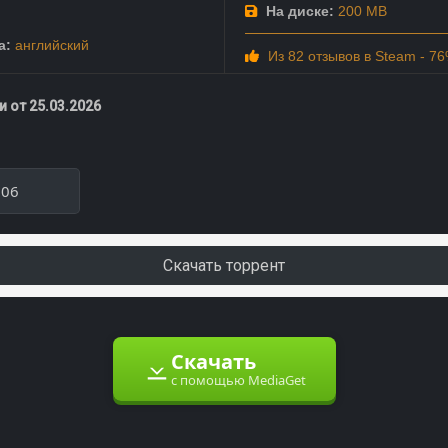
На диске:
200 MB
а:
английский
Из 82 отзывов в Steam - 7
 от 25.03.2026
606
Скачать торрент
Скачать
с помощью MediaGet