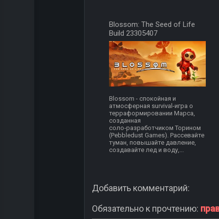
Blossom: The Seed of Life
Build 23305407
Blossom - спокойная и
атмосферная survival-игра о
терраформировании Марса,
созданная
соло‑разработчиком Торином
(Pebbledust Games). Рассевайте
туман, повышайте давление,
создавайте лед и воду,...
Добавить комментарий:
Обязательно к прочтению:
пра