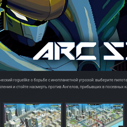
еский roguelike о борьбе с инопланетной угрозой: выберите пилот
пления и стойте насмерть против Ангелов, прибывших в посевных к