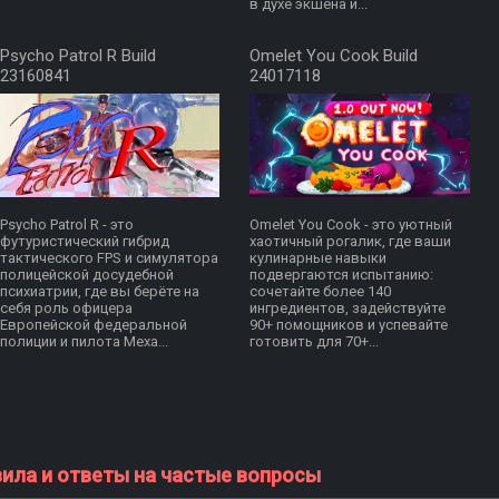
в духе экшена и...
Psycho Patrol R Build
Omelet You Cook Build
23160841
24017118
Psycho Patrol R - это
Omelet You Cook - это уютный
футуристический гибрид
хаотичный рогалик, где ваши
тактического FPS и симулятора
кулинарные навыки
полицейской досудебной
подвергаются испытанию:
психиатрии, где вы берёте на
сочетайте более 140
себя роль офицера
ингредиентов, задействуйте
Европейской федеральной
90+ помощников и успевайте
полиции и пилота Меха...
готовить для 70+...
вила и ответы на частые вопросы