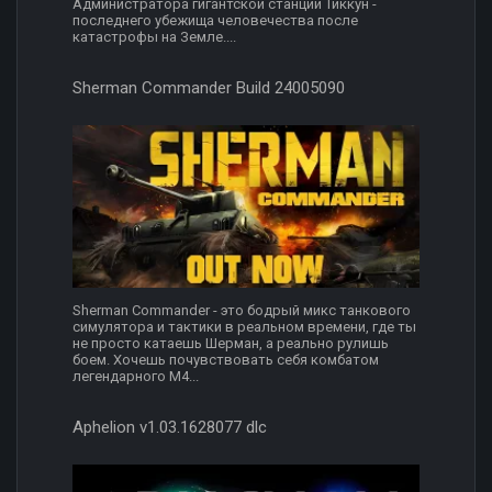
Администратора гигантской станции Тиккун -
последнего убежища человечества после
катастрофы на Земле....
Sherman Commander Build 24005090
Sherman Commander - это бодрый микс танкового
симулятора и тактики в реальном времени, где ты
не просто катаешь Шерман, а реально рулишь
боем. Хочешь почувствовать себя комбатом
легендарного M4...
Aphelion v1.03.1628077 dlc