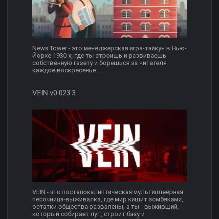
News Tower - это менеджерская игра-тайкун в Нью-
Йорке 1930-х, где ты строишь и развиваешь
собственную газету и борешься за читателя
каждое воскресенье....
VEIN v0.023.3
VEIN - это постапокалиптическая мультиплеерная
песочница-выживалка, где мир кишит зомбяками,
остатки общества развалены, а ты - выживший,
который собирает лут, строит базу и