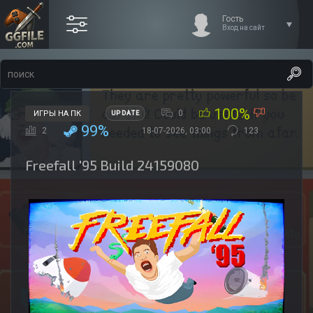
Гость
Вход на сайт
100%
0
ИГРЫ НА ПК
UPDATE
99%
2
18-07-2026, 03:00
123
Freefall '95 Build 24159080