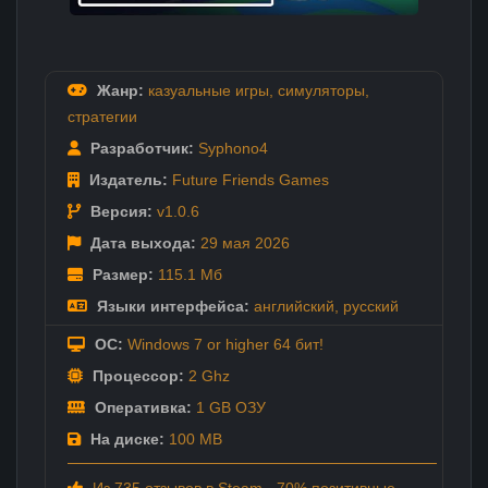
Жанр:
казуальные игры
,
симуляторы
,
стратегии
Разработчик:
Syphono4
Издатель:
Future Friends Games
Версия:
v1.0.6
Дата выхода:
29 мая
2026
Размер:
115.1 Мб
Языки интерфейса:
английский
,
русский
ОС:
Windows 7 or higher 64 бит!
Процессор:
2 Ghz
Оперативка:
1 GB ОЗУ
На диске:
100 MB
Из 735 отзывов в Steam - 70% позитивные