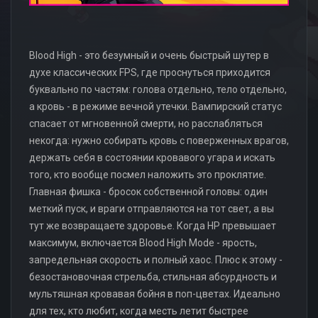
Blood High - это безумный и очень быстрый шутер в
духе классических FPS, где проснуться приходится
буквально по частям: голова отдельно, тело отдельно,
а кровь - в режиме вечной утечки. Вампирский статус
спасает от мгновенной смерти, но расслабляться
некогда: нужно собирать кровь с поверженных врагов,
держать себя в состоянии кровавого угара и искать
того, кто вообще посмел наложить это проклятие.
Главная фишка - бросок собственной головы: один
меткий пуск, и враги отправляются на тот свет, а вы
тут же возвращаете здоровье. Когда HP превышает
максимум, включается Blood High Mode - ярость,
запредельная скорость и полный хаос. Плюс к этому -
безостановочная стрельба, стильная абсурдность и
мультяшная кровавая бойня в поп-цветах. Идеально
для тех, кто любит, когда месть летит быстрее