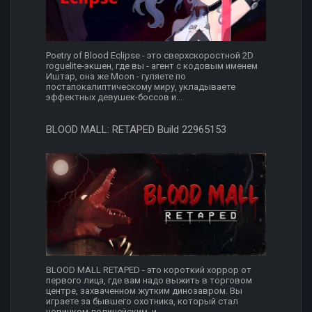
Poetry of Blood Eclipse - это сверхскоростной 2D
roguelite-экшен, где вы - агент с кодовым именем
Иштар, она же Moon - гуляете по
постапокалиптическому миру, укладываете
эффектных девушек-боссов и...
BLOOD MALL: RETAPED Build 22965153
BLOOD MALL RETAPED - это короткий хоррор от
первого лица, где вам надо выжить в торговом
центре, захваченном жутким динозавром. Вы
играете за бывшего охотника, который стал
новичком-полицейским, и...