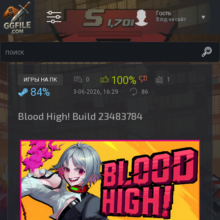
Гость
Вход на сайт
100%
0
1
ИГРЫ НА ПК
84%
3-06-2026, 16:29
86
Blood High! Build 23483784