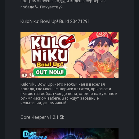
программируешь код💻 и ведёшь серверы к
победе🔧. Почувствуй...
KuloNiku: Bowl Up! Build 23471291
KuloNiku Bowl Up! - это необычная и веселая
аркада, где мясные шарики катятся, прыгают и
пытаются добраться до цели, словно на кухонном
олимпийском забеге. Вас ждут забавные
испытания, динамичный...
Core Keeper v1.2.1.5b