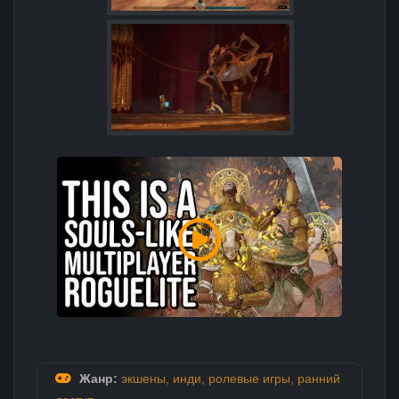
Жанр:
экшены
,
инди
,
ролевые игры
,
ранний