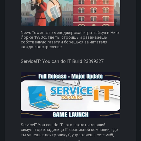
News Tower - это менеджерская игра-тайкун в Нью-
Йорке 1930-х, где ты строишь и развиваешь
собственную газету и борешься за читателя
каждое воскресенье....
ServiceIT: You can do IT Build 23399327
ServiceIT You can do IT - это захватывающий
симулятор владельца IT‑сервисной компании, где
ты чинешь электронику⚡️, управляешь сетями🌐,