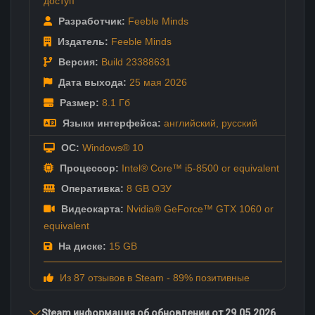
доступ
Разработчик:
Feeble Minds
Издатель:
Feeble Minds
Версия:
Build 23388631
Дата выхода:
25 мая
2026
Размер:
8.1 Гб
Языки интерфейса:
английский
,
русский
ОС:
Windows® 10
Процессор:
Intel® Core™ i5-8500 or equivalent
Оперативка:
8 GB ОЗУ
Видеокарта:
Nvidia® GeForce™ GTX 1060 or
equivalent
На диске:
15 GB
Из 87 отзывов в Steam - 89% позитивные
Steam информация об обновлении от 29.05.2026