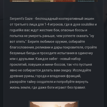
Serpent's Gaze - беспощадный кооперативный экшен
от третьего лица для 1-4 игроков, где в духе soulslike и
roguelike вас ждут жесткие бои, опасные боссы и
попытка не умереть раньше, чем успеете сказать "ну
вот опять". Берите любимое оружие, собирайте
благословения, реликвии и дары покровителя, стройте
безумные билды и проходите испытания в одиночку
или с друзьями. Каждое забег - новый набор
проклятий, ловушек и мини-боссов, так что пустыня
явно не собирается делать вам скидку. Исследуйте
древние руины, города и владения фракций,
раскройте тайну создателя и попробуйте вернуть
жизнь земле, где даже боги играют без правил.