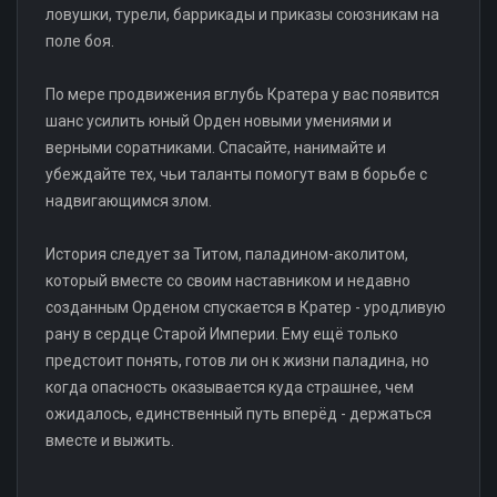
ловушки, турели, баррикады и приказы союзникам на
поле боя.
По мере продвижения вглубь Кратера у вас появится
шанс усилить юный Орден новыми умениями и
верными соратниками. Спасайте, нанимайте и
убеждайте тех, чьи таланты помогут вам в борьбе с
надвигающимся злом.
История следует за Титом, паладином-аколитом,
который вместе со своим наставником и недавно
созданным Орденом спускается в Кратер - уродливую
рану в сердце Старой Империи. Ему ещё только
предстоит понять, готов ли он к жизни паладина, но
когда опасность оказывается куда страшнее, чем
ожидалось, единственный путь вперёд - держаться
вместе и выжить.