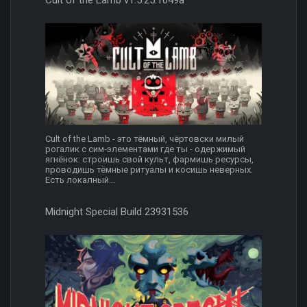
Cult of the Lamb v1.5.25.1049a
Cult of the Lamb - это тёмный, чёртовски милый
рогалик с сим‑элементами где ты - одержимый
ягнёнок: строишь свой культ, фармишь ресурсы,
проводишь тёмные ритуалы и косишь неверных.
Есть локалный...
Midnight Special Build 23931536