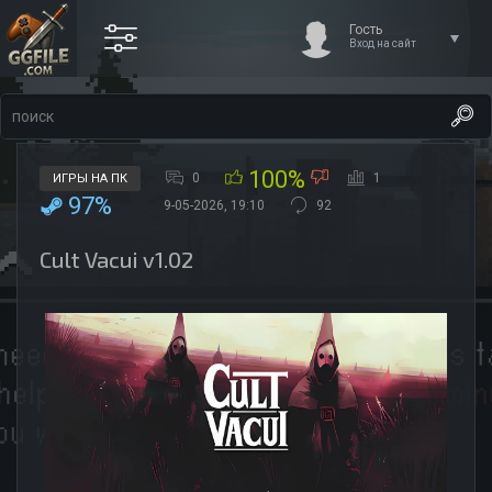
Гость
Вход на сайт
100%
0
1
ИГРЫ НА ПК
97%
9-05-2026, 19:10
92
Cult Vacui v1.02