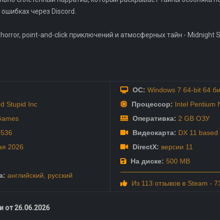
ошибках через Discord.
horror, point-and-click приключений и атмосферных тайн - Midnight S
ОС:
Windows 7 64-bit 64 би
d Stupid Inc
Процессор:
Intel Pentium
Games
Оперативка:
2 GB ОЗУ
1536
Видеокарта:
DX 11 based 
ая
2026
DirectX:
версии 11
На диске:
500 MB
а:
английский
,
русский
Из 113 отзывов в Steam - 
 от 26.06.2026