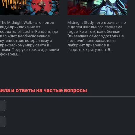
The Midnight Walk - это новое
Midnight Study - это мрачная, но
инди-приключение от
с долей школьного сарказма
создателей Lost in Random, где
roguelike о том, как обычная
вас ждёт необыкновенное
"внезапная самоподготовка в
путешествие по мрачному и
полночь" превращается в
прекрасному миру света и
лабиринт призраков и
тьмы. Подружитесь с одиноким
запретных ритуалов. В...
фонарём,...
вила и ответы на частые вопросы