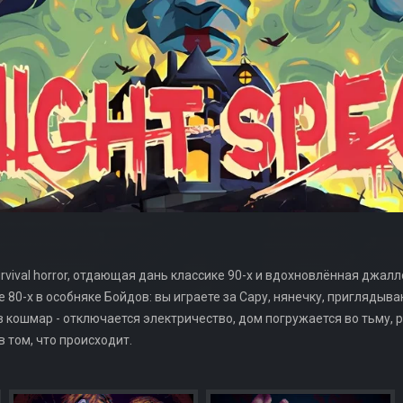
ck survival horror, отдающая дань классике 90-х и вдохновлённая дж
е 80-х в особняке Бойдов: вы играете за Сару, нянечку, пригляд
 кошмар - отключается электричество, дом погружается во тьму, 
 том, что происходит.