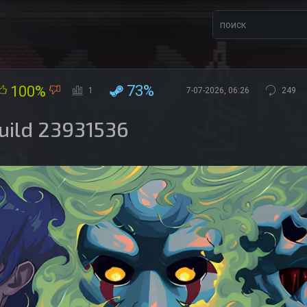
73%
100%
1
7-07-2026, 06:26
249
Build 23931536