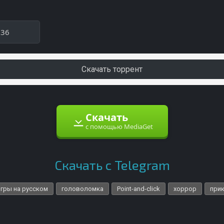
536
Скачать торрент
Скачать
с помощью MediaGet
Скачать с Telegram
игры на русском
головоломка
Point-and-click
хоррор
при