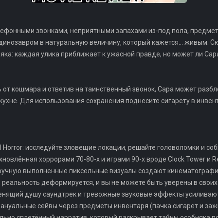
лефонными звонками, неприятными запахами из-под пола, предмет
инозавром в натуральную величину, который кажется... живым. С
яка: каждая улика приближает к ужасной правде, но может ли Сара
ь от кошмара и ответив на таинственный звонок, Сара может разб
кухне. Для использования сохранения поднесите сигарету в инвен
val Horror: исследуйте зловещие локации, решайте головоломки и соб
новлённая хоррорами 70-80-х и играми 90-х вроде Clock Tower и Res
вручную выполненные пиксельные визуалы создают кинематографи
 реальность деформируется, и вы не можете быть уверены в свои
енящий душу саундтрек и тревожные звуковые эффекты усиливаю
мануальные сейвы через предметы инвентаря (пачка сигарет и заж
ельно сплетённый нарратив, который раскрывает тайны особняка п