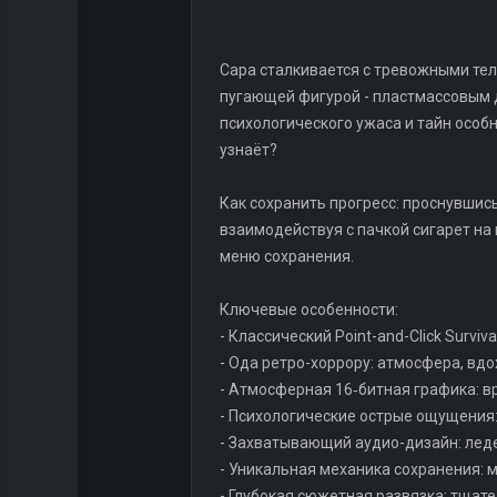
Сара сталкивается с тревожными те
пугающей фигурой - пластмассовым д
психологического ужаса и тайн особн
узнаёт?
Как сохранить прогресс: проснувшис
взаимодействуя с пачкой сигарет на 
меню сохранения.
Ключевые особенности:
- Классический Point-and-Click Survi
- Ода ретро-хоррору: атмосфера, вдох
- Атмосферная 16‑битная графика: 
- Психологические острые ощущения:
- Захватывающий аудио-дизайн: лед
- Уникальная механика сохранения: 
- Глубокая сюжетная развязка: тщат