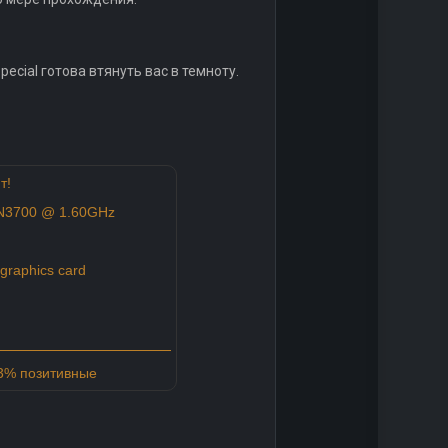
pecial готова втянуть вас в темноту.
т!
 N3700 @ 1.60GHz
graphics card
73% позитивные