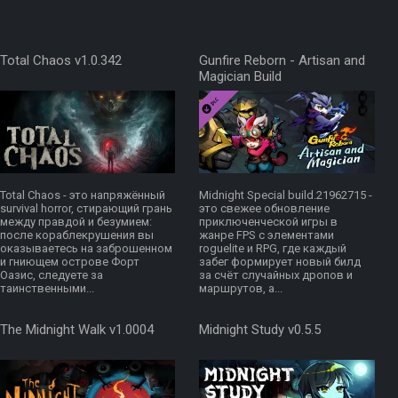
Total Chaos v1.0.342
Gunfire Reborn - Artisan and
Magician Build
Total Chaos - это напряжённый
Midnight Special build.21962715 -
survival horror, стирающий грань
это свежее обновление
между правдой и безумием:
приключенческой игры в
после кораблекрушения вы
жанре FPS с элементами
оказываетесь на заброшенном
roguelite и RPG, где каждый
и гниющем острове Форт
забег формирует новый билд
Оазис, следуете за
за счёт случайных дропов и
таинственными...
маршрутoв, а...
The Midnight Walk v1.0004
Midnight Study v0.5.5