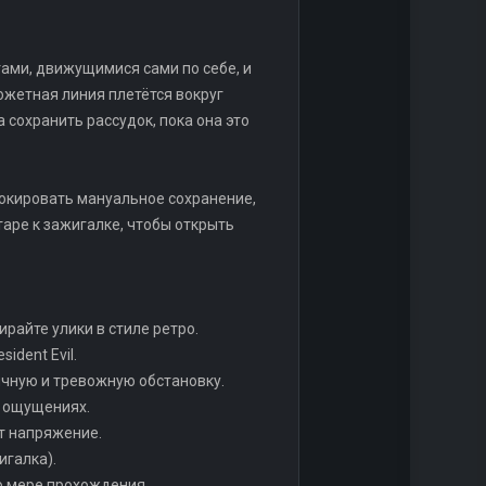
ами, движущимися сами по себе, и
южетная линия плетётся вокруг
 сохранить рассудок, пока она это
локировать мануальное сохранение,
таре к зажигалке, чтобы открыть
ирайте улики в стиле ретро.
ident Evil.
чную и тревожную обстановку.
х ощущениях.
т напряжение.
игалка).
о мере прохождения.