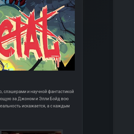
алло, слэшерами и научной фантастикой
ывающую за Джоном и Элли Бойд всю
реальность искажается, а с каждым