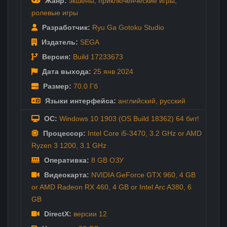
Жанр:
экшены
,
приключенческие игры
,
ролевые игры
Разработчик:
Ryu Ga Gotoku Studio
Издатель:
SEGA
Версия:
Build 17233673
Дата выхода:
25 янв
2024
Размер:
70.0 Гб
Языки интерфейса:
английский
,
русский
ОС:
Windows 10 1903 (OS Build 18362) 64 бит!
Процессор:
Intel Core i5-3470, 3.2 GHz or AMD
Ryzen 3 1200, 3.1 GHz
Оперативка:
8 GB ОЗУ
Видеокарта:
NVIDIA GeForce GTX 960, 4 GB
or AMD Radeon RX 460, 4 GB or Intel Arc A380, 6
GB
DirectX:
версии 12