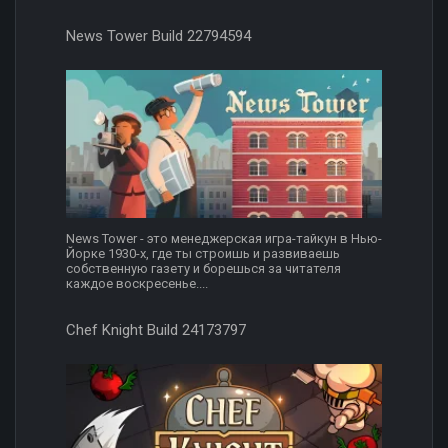
News Tower Build 22794594
News Tower - это менеджерская игра-тайкун в Нью-
Йорке 1930-х, где ты строишь и развиваешь
собственную газету и борешься за читателя
каждое воскресенье....
Chef Knight Build 24173797