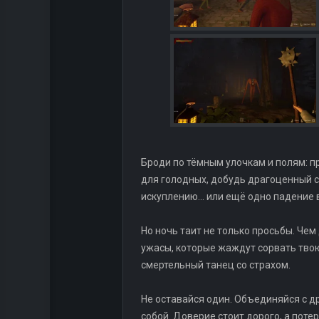
Броди по тёмным улочкам и полям: п
для голодных, добудь драгоценный с
искуплению... или ещё одно падение 
Но ночь таит не только просьбы. Че
ужасы, которые жаждут сорвать твою
смертельный танец со страхом.
Не оставайся один. Объединяйся с дру
собой. Доверие стоит дорого, а поте