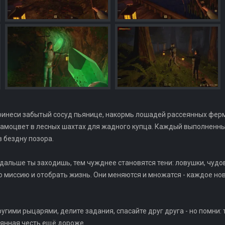
ринеси забытый сосуд пьянице, накормь лошадей рассеянных фер
амоцвет в лесных шахтах для жадного купца. Каждый выполненный 
в бездну позора.
м дальше ты заходишь, тем чужднее становятся тени: ловушки, чу
 миссию и отобрать жизнь. Они меняются и множатся - каждое но
гими рыцарями, делите задания, спасайте друг друга - но помни: те
рянная честь ещё дороже.