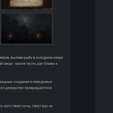
меров, вылови рыбу в холодном озере
заказ - капля чести, шаг ближе к
довищные создания и неведомые
вое дежурство превращается в
, кого тянет ночь, тянут вас за