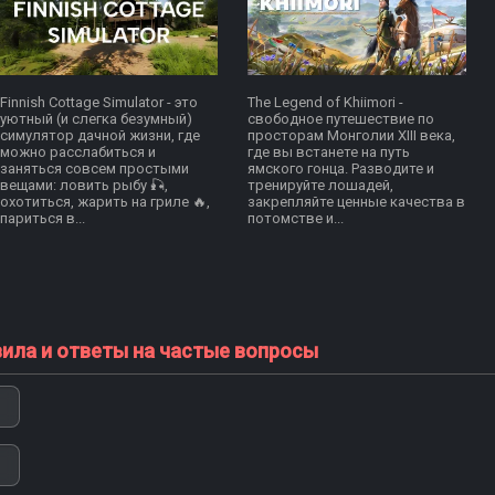
Finnish Cottage Simulator - это
The Legend of Khiimori -
уютный (и слегка безумный)
свободное путешествие по
симулятор дачной жизни, где
просторам Монголии XIII века,
можно расслабиться и
где вы встанете на путь
заняться совсем простыми
ямского гонца. Разводите и
вещами: ловить рыбу 🎣,
тренируйте лошадей,
охотиться, жарить на гриле 🔥,
закрепляйте ценные качества в
париться в...
потомстве и...
вила и ответы на частые вопросы