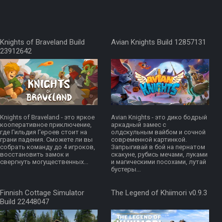
Knights of Braveland Build
Avian Knights Build 12857131
23912642
Knights of Braveland - это яркое
Avian Knights - это дико бодрый
кооперативное приключение,
аркадный замес с
где Гильдия Героев стоит на
олдскульным вайбом и сочной
грани падения. Сможете ли вы
современной картинкой.
собрать команду до 4 игроков,
Запрыгивай в бой на пернатом
восстановить замок и
скакуне, рубись мечами, луками
свергнуть могущественных...
и магическими посохами, лутай
бустеры...
Finnish Cottage Simulator
The Legend of Khiimori v0.9.3
Build 22448047