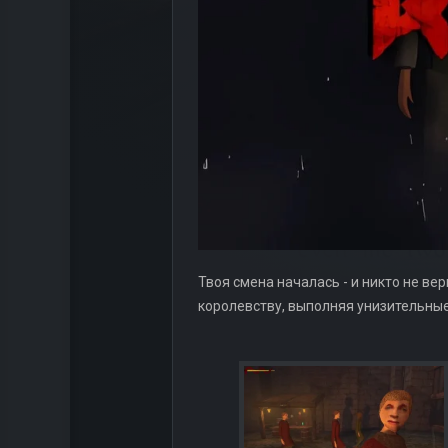
Твоя смена началась - и никто не ве
королевству, выполняя унизительные