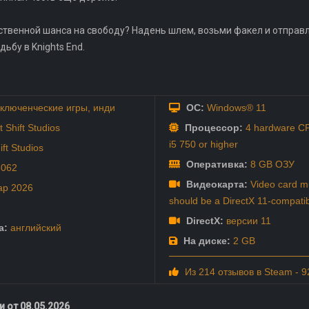
ственной шанса на свободу? Надень шлем, возьми факел и отправля
дьбу в Knights End.
ключенческие игры
,
инди
ОС:
Windows® 11
t Shift Studios
Процессор:
4 hardware CP
i5 750 or higher
ift Studios
Оперативка:
8 GB ОЗУ
8062
Видеокарта:
Video card m
ар
2026
should be a DirectX 11-compati
DirectX:
версии 11
а:
английский
На диске:
2 GB
Из 214 отзывов в Steam - 
 от 08.05.2026