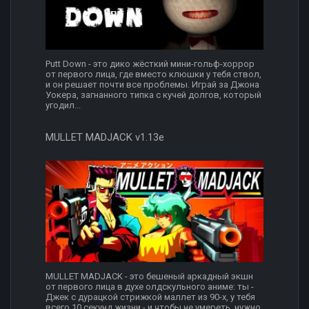
Putt Down - это дико жёсткий мини-гольф-хоррор
от первого лица, где вместо клюшки у тебя ствол,
и он решает почти все проблемы. Играй за Джона
Уокера, загнанного типка с кучей долгов, который
угодил...
MULLET MADJACK v1.13e
MULLET MADJACK - это бешеный аркадный экшн
от первого лица в духе олдскульного аниме: ты -
Джек с дурацкой стрижкой маллет из 90-х, у тебя
всего 10 секунд жизни - и чтобы не умереть, нужно