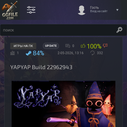
Гость
Вход на сайт
100%
0
ИГРЫ НА ПК
UPDATE
84%
1
2-05-2026, 13:16
332
YAPYAP Build 22962943