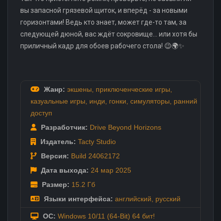
вы запасной грязевой щиток, и вперёд - за новыми
горизонтами! Ведь кто знает, может где-то там, за
следующей дюной, вас ждёт сокровище... или хотя бы
приличный кадр для обоев рабочего стола! 😉🌍✨
Жанр:
экшены
,
приключенческие игры
,
казуальные игры
,
инди
,
гонки
,
симуляторы
,
ранний
доступ
Разработчик:
Drive Beyond Horizons
Издатель:
Tacty Studio
Версия:
Build 24062172
Дата выхода:
24 мар
2025
Размер:
15.2 Гб
Языки интерфейса:
английский
,
русский
ОС:
Windows 10/11 (64-Bit) 64 бит!