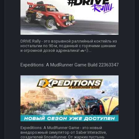
DRIVE Rally - это взрывной раллийный коктейль из
ностальгии по 90-м, поданный с горячими шинами
и огромной дозой адреналина! 🚗💨...
Expeditions: A MudRunner Game Build 22363347
Expeditions: A MudRunner Game - это новый
внедорожный симулятор от Saber Interactive,
создателей SnowRunner. От жарких пустынь