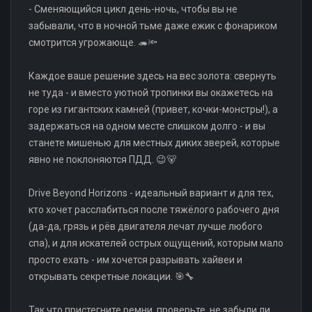
- Сменяющийся цикл день-ночь, чтобы вы не
забывали, что в ночной тьме даже ежик с фонариком
смотрится угрожающе. 🦔🔦
Каждое ваше решение здесь на вес золота: свернуть
не туда - и вместо уютной тропинки вы окажетесь на
горе из гигантских камней (привет, кочки-монстры!), а
задержаться на одном месте слишком долго - и вы
станете мишенью для местных диких зверей, которые
явно не поклоняются ПДД. 😉🐻
Drive Beyond Horizons - идеальный вариант и для тех,
кто хочет расслабиться после тяжёлого рабочего дня
(да-да, грязь и рёв двигателя лечат лучше любого
спа), и для искателей острых ощущений, которым мало
просто ехать - им хочется разрывать хайвеи и
открывать секретные локации. 🎯🔧
Так что пристегните ремни, проверьте, не забыли ли