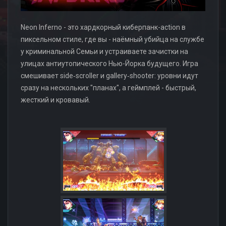
Neon Inferno - это хардкорный киберпанк-action в
пиксельном стиле, где вы - наёмный убийца на службе
у криминальной Семьи и устраиваете зачистки на
улицах антиутопического Нью-Йорка будущего. Игра
смешивает side‑scroller и gallery‑shooter: уровни идут
сразу на нескольких "планах", а геймплей - быстрый,
жесткий и кровавый.