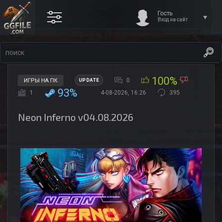
Гость
Вход на сайт
100%
0
ИГРЫ НА ПК
UPDATE
93%
1
4-08-2026, 16:26
395
Neon Inferno v04.08.2026