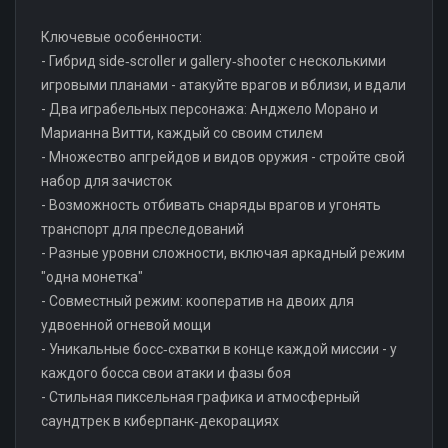
Ключевые особенности:
- Гибрид side‑scroller и gallery‑shooter с несколькими
игровыми планами - атакуйте врагов и вблизи, и вдали
- Два играбельных персонажа: Анджело Морано и
Марианна Витти, каждый со своим стилем
- Множество апгрейдов и видов оружия - стройте свой
набор для зачисток
- Возможность отбивать снаряды врагов и угонять
транспорт для преследований
- Разные уровни сложности, включая аркадный режим
"одна монетка"
- Совместный режим: кооператив на двоих для
удвоенной огневой мощи
- Уникальные босс‑схватки в конце каждой миссии - у
каждого босса свои атаки и фазы боя
- Стильная пиксельная графика и атмосферный
саундтрек в киберпанк‑декорациях