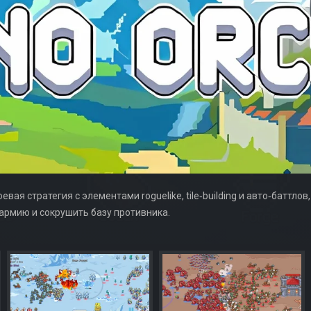
евая стратегия с элементами roguelike, tile‑building и авто‑баттло
армию и сокрушить базу противника.