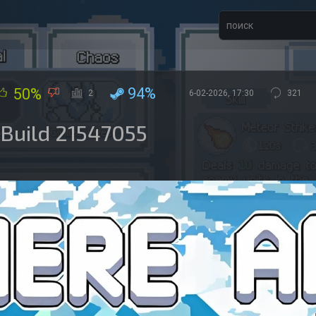
94%
50%
2
6-02-2026, 17:30
321
 Build 21547055