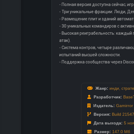
- Полная версия доступна сейчас; иг
- Три уникальные фракции: Люди, Де
- Размещение плит и зданий автома
- 30 уникальных командиров с акти
- Высокая реиграбельность: каждый 
атак).
- Система контров, четыре различа
испытаний высшей сложности.
- Поддержка сообщества через Disco
Жанр:
инди
,
страт
Разработчик:
BaseT
Издатель:
Gamirro
Версия:
Build 2154
Дата выхода:
5 но
Размер:
147.0 Мб