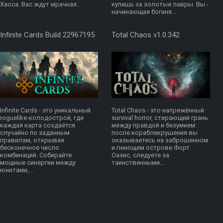
Хаоса. Вас ждут мрачная...
купишь за золотые лавры. Вы -
начинающая богиня...
Infinite Cards Build 22967195
Total Chaos v1.0.342
Infinite Cards - это уникальный
Total Chaos - это напряжённый
roguelike-колодострой, где
survival horror, стирающий грань
каждая карта создаётся
между правдой и безумием:
случайно по заданным
после кораблекрушения вы
правилам, открывая
оказываетесь на заброшенном
бесконечное число
и гниющем острове Форт
комбинаций. Собирайте
Оазис, следуете за
мощные синергии между
таинственными...
юнитами,...