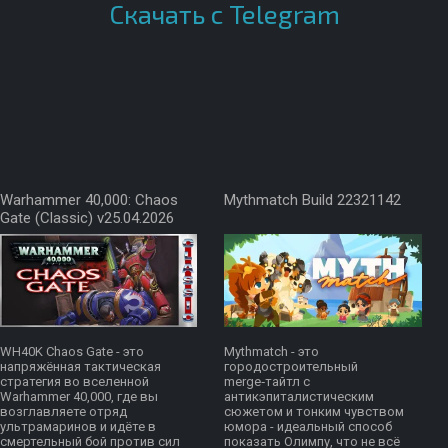
Скачать с Telegram
Warhammer 40,000: Chaos
Mythmatch Build 22321142
Gate (Classic) v25.04.2026
WH40K Chaos Gate - это
Mythmatch - это
напряжённая тактическая
городостроительный
стратегия во вселенной
merge‑тайтл с
Warhammer 40,000, где вы
антикэпиталистическим
возглавляете отряд
сюжетом и тонким чувством
ультрамаринов и идёте в
юмора - идеальный способ
смертельный бой против сил
показать Олимпу, что не всё