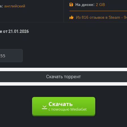
На диске:
2 GB
а:
английский
Из 816 отзывов в Steam - 
 от 21.01.2026
055
Скачать торрент
Скачать
с помощью MediaGet