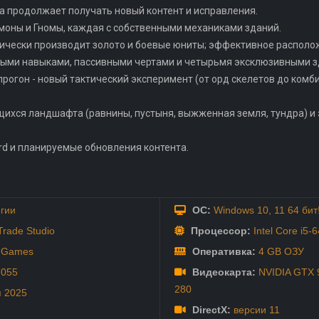
ра продолжает получать новый контент и исправления.
моны и Гномы, каждая с собственными механиками зданий.
тически производит золото и боевые юниты; эффективное располо
вными навыками, пассивными чертами и четырьмя эксклюзивными з
прогон - новый тактический эксперимент (от орд скелетов до комб
ющихся ландшафта (равнины, пустыня, выжженная земля, тундра) 
rd и планируемые обновления контента.
егии
ОС:
Windows 10, 11 64 бит
rade Studio
Процессор:
Intel Core i5-
r Games
Оперативка:
4 GB ОЗУ
7055
Видеокарта:
NVIDIA GTX 
280
я
2025
DirectX:
версии 11