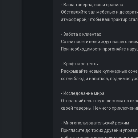
- Ваша таверна, ваши правила
Обставляйте зал мебелью и декорати
атмосферой, чтобы ваш трактир стал
- Забота о клиентах
Сотни посетителей ждут вашего вни
При необходимости прогоняйте наруш
- Крафт и рецепты
Раскрывайте новые кулинарные сочет
сотни блюд и напитков, поднимая ур
- Исследование мира
Отправляйтесь в путешествия по окр
своей таверны. Немного приключени
- Многопользовательский режим
Пригласите до троих друзей и управ
работа и весёлые истории гарантиров