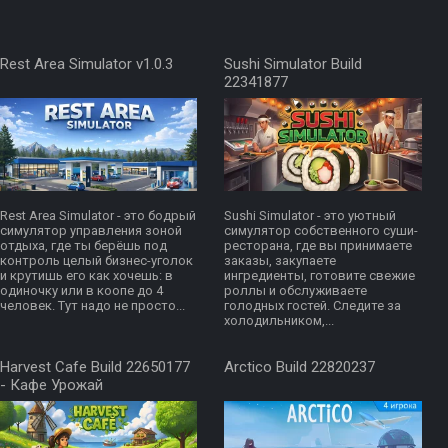
Rest Area Simulator v1.0.3
Sushi Simulator Build
22341877
Rest Area Simulator - это бодрый
Sushi Simulator - это уютный
симулятор управления зоной
симулятор собственного суши-
отдыха, где ты берёшь под
ресторана, где вы принимаете
контроль целый бизнес-уголок
заказы, закупаете
и крутишь его как хочешь: в
ингредиенты, готовите свежие
одиночку или в коопе до 4
роллы и обслуживаете
человек. Тут надо не просто...
голодных гостей. Следите за
холодильником,...
Harvest Cafe Build 22650177
Arctico Build 22820237
- Кафе Урожай