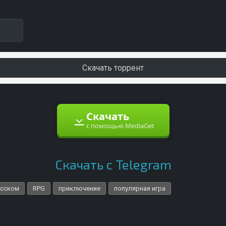
Скачать торрент
Скачать
с помощью MediaGet
Скачать с Telegram
усском
RPG
приключение
популярная игра