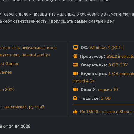
 своего дела и превратите маленькую харчевню в знаменитую на вс
 на себя ответственность и воплощать самые смелые идеи!
еские игры
,
казуальные игры
,
ОС:
Windows 7 (SP1+)
муляторы
,
ранний доступ
Процессор:
SSE2 instructi
ted Games
Оперативка:
8 GB ОЗУ
 Games
Видеокарта:
1 GB dedicate
model 4.0+
юл
2020
DirectX:
версии 10
На диске:
2 GB
а:
английский
,
русский
Из 15526 отзывов в Steam 
 от 24.04.2026