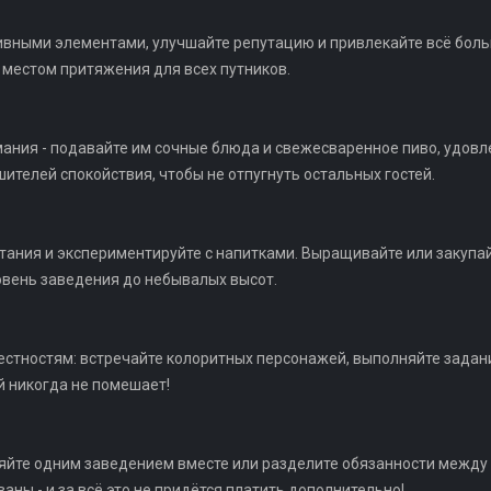
вными элементами, улучшайте репутацию и привлекайте всё больш
 местом притяжения для всех путников.
мания - подавайте им сочные блюда и свежесваренное пиво, удов
ителей спокойствия, чтобы не отпугнуть остальных гостей.
ания и экспериментируйте с напитками. Выращивайте или закупай
овень заведения до небывалых высот.
естностям: встречайте колоритных персонажей, выполняйте задан
й никогда не помешает!
ляйте одним заведением вместе или разделите обязанности межд
аны - и за всё это не придётся платить дополнительно!