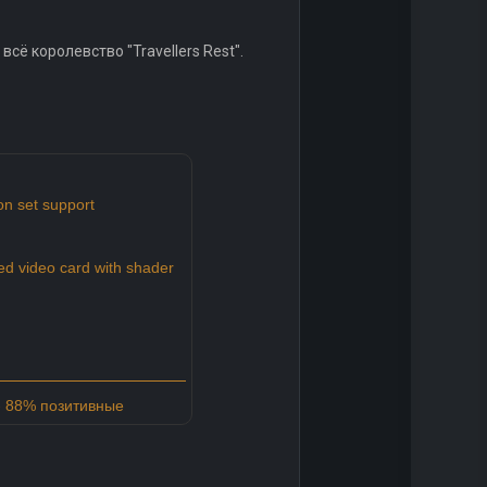
ё королевство "Travellers Rest".
on set support
d video card with shader
- 88% позитивные