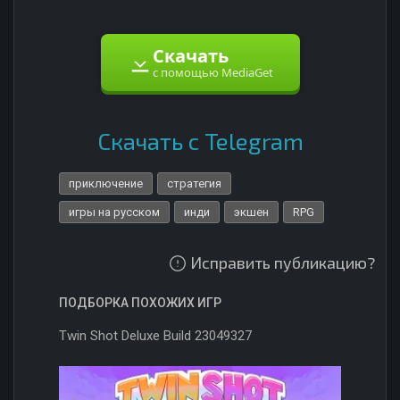
Скачать
с помощью MediaGet
Скачать с Telegram
приключение
стратегия
игры на русском
инди
экшен
RPG
Исправить публикацию?
ПОДБОРКА ПОХОЖИХ ИГР
Twin Shot Deluxe Build 23049327