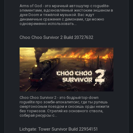
Arms of God - это мрачный автошутер с roguelite-
элементами, вдохновлённый жестоким экшеном в
духе Doom и тяжёлой музыкой. Вас ждут
динамичные сражения с демонами, где можно
одновременно использовать...
Choo Choo Survivor 2 Build 20727632
Choo Choo Survivor 2 - это бодрый top-down
roguelite про зомби-апокалипсис, где ты рулешь
смертоносным поездом и сносишь орды нежити
без тормозов. Стреляй из основного ствола,
собирай ресурсы с...
Lichgate: Tower Survivor Build 22954151