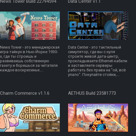
News Tower Build 22794594
Data Center v1.1
News Tower - это менеджерская
Data Center - это тактильный
игра-тайкун в Нью-Йорке 1930-
симулятор, где вы с нуля
х, где ты строишь и
строите живой дата-центр,
развиваешь собственную
прокладываете Ethernet-кабели
газету и борешься за читателя
и заставляете серверы
каждое воскресенье....
работать без права на "ой, всё
упало". Покупайте стойки,...
Charm Commerce v1.1.6
AETHUS Build 23581773