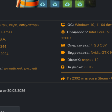
игры
,
инди
,
симуляторы
ОС:
Windows 10, 11 64 бит
s Games
Процессор:
Intel Core i7-
1200X
S.A.
Оперативка:
4 GB ОЗУ
3344
Видеокарта:
Nvidia GTX 9
т
2024
DirectX:
версии 12
На диске:
8 GB
а:
английский
,
русский
Из 2392 отзывов в Steam -
 от 20.02.2026