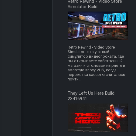
Retro Rewind - Video Store
Simulator Build
Retro Rewind - Video Store
Simulator - это уютный
симулятор видеопроката, где
вы открываете собственный
магазин и с головой ныряете в
золотую эпоху VHS, когда
перемотка кассеты считалась
почти...
They Left Us Here Build
23416941