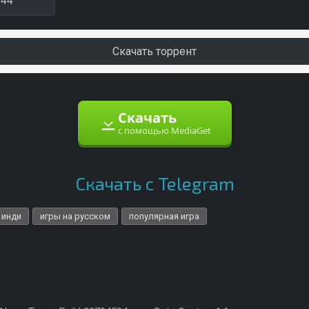
344
Скачать торрент
Скачать
с помощью MediaGet
Скачать с Telegram
инди
игры на русском
популярная игра