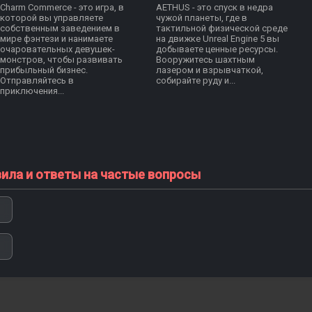
Charm Commerce - это игра, в
AETHUS - это спуск в недра
которой вы управляете
чужой планеты, где в
собственным заведением в
тактильной физической среде
мире фэнтези и нанимаете
на движке Unreal Engine 5 вы
очаровательных девушек-
добываете ценные ресурсы.
монстров, чтобы развивать
Вооружитесь шахтным
прибыльный бизнес.
лазером и взрывчаткой,
Отправляйтесь в
собирайте руду и...
приключения...
вила и ответы на частые вопросы