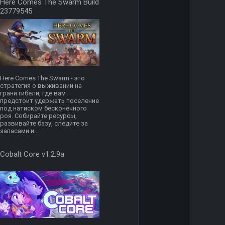
Here Comes The Swarm Build
23779545
Here Comes The Swarm - это
стратегия о выживании на
грани гибели, где вам
предстоит удержать поселение
под натиском бесконечного
роя. Собирайте ресурсы,
развивайте базу, следите за
запасами и...
Cobalt Core v1.2.9a