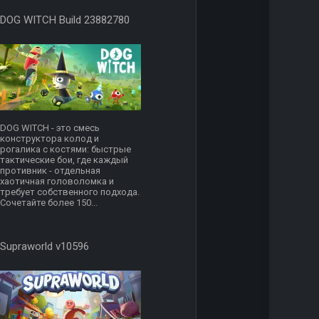
DOG WITCH Build 23882780
DOG WITCH - это смесь
конструктора колод и
рогалика с костями: быстрые
тактические бои, где каждый
противник - отдельная
хаотичная головоломка и
требует собственного подхода.
Сочетайте более 150...
Supraworld v10596