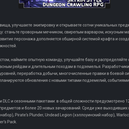
вища, улучшаете экипировку и открываете сотни уникальных пред
ду: станьте проворным мечником, свирепым варваром, искусным м
азвитие персонажа дополняется обширной системой крафта и созд
жностей.
стом, наймите опытную команду, улучшайте базу и распределяйте
пасным рейдам и длительным походам в подземелья. Разработчики
ровней, переработка добычи, многочисленные правки в боевой си
 планируются обновления с новыми типами подземелий, событиями
 DLC и сезонными пакетами: в общей сложности предусмотрено 1
редметов и более 20 новых зачарований. Среди уже выходивших и
 набор), Pirate's Plunder, Undead Legion (хэллоуинский набор), Warlo
r's Pack.