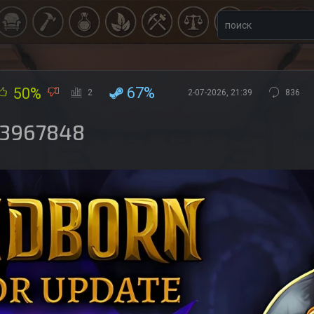
67%
50%
2
2-07-2026, 21:39
836
23967848