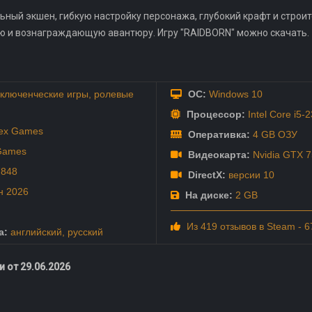
ьный экшен, гибкую настройку персонажа, глубокий крафт и стро
ю и вознаграждающую авантюру. Игру "RAIDBORN" можно скачать.
ключенческие игры
,
ролевые
ОС:
Windows 10
Процессор:
Intel Core i5-
ex Games
Оперативка:
4 GB ОЗУ
Games
Видеокарта:
Nvidia GTX 7
7848
DirectX:
версии 10
н
2026
На диске:
2 GB
Из 419 отзывов в Steam - 
а:
английский
,
русский
 от 29.06.2026