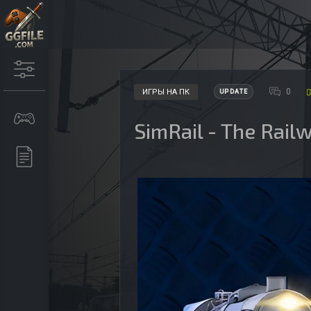
0
ИГРЫ НА ПК
UPDATE
SimRail - The Rail