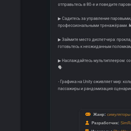
отправьтесь в 80‑е и поведите паро
▶ Садитесь за управление паровыми,
профессиональными тренажёрами. 
▶ Займите место диспетчера: проклад
готовьтесь к неожиданным поломкам.
▶ Наслаждайтесь мультиплеером: сот
🗣️
- Графика на Unity оживляет мир: к
пассажиры и рандомизация сценарие
Жанр:
симуляторы
Разработчик:
SimRa