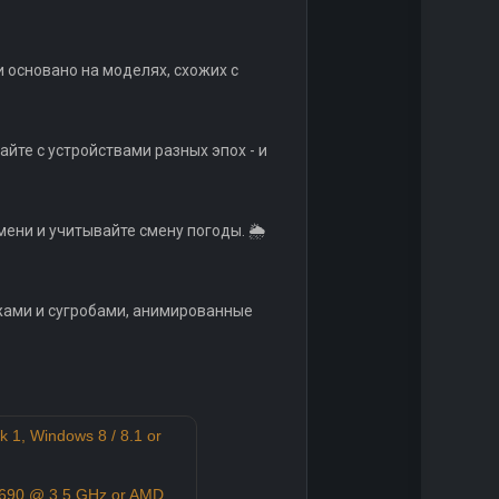
 основано на моделях, схожих с
йте с устройствами разных эпох - и
ени и учитывайте смену погоды. 🌦️
ужами и сугробами, анимированные
 1, Windows 8 / 8.1 or
-4690 @ 3.5 GHz or AMD