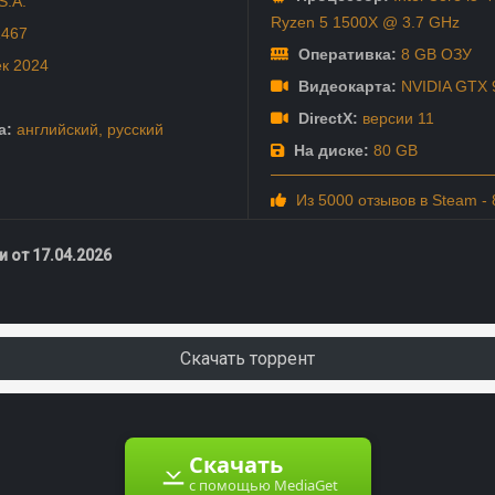
S.A.
Ryzen 5 1500X @ 3.7 GHz
1467
Оперативка:
8 GB ОЗУ
ек
2024
Видеокарта:
NVIDIA GTX 
DirectX:
версии 11
а:
английский
,
русский
На диске:
80 GB
Из 5000 отзывов в Steam -
 от 17.04.2026
Скачать торрент
Скачать
с помощью MediaGet