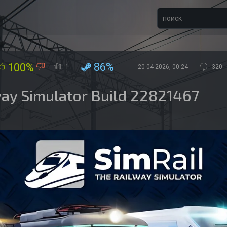
86%
100%
1
20-04-2026, 00:24
320
way Simulator Build 22821467