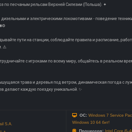
воз по песчаным рельсам Верхней Силезии (Польша). ✦
 дизельными и электрическими локомотивами - поведение техники
⚙️
ывайте пути на станции, соблюдайте правила и расписание, работа
 ⚠️
рудничайте с игроками по всему миру, общайтесь в реальном врем
олышущаяся трава и деревья под ветром, динамическая погода с л
в делают каждую поездку уникальной. ✨
ОС:
Windows 7 Service Pack
Windows 10 64 бит!
il S.A.
Процессор:
Intel Core i5