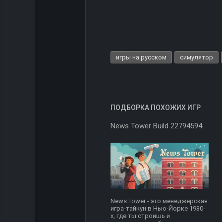
игры на русском
симулятор
ПОДБОРКА ПОХОЖИХ ИГР
News Tower Build 22794594
News Tower - это менеджерская
игра-тайкун в Нью-Йорке 1930-
х, где ты строишь и