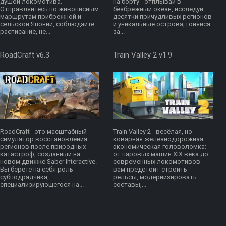
душой локомотива.
на борту - отплывай в
Отправляйтесь по живописным
безбрежный океан, исследуй
маршрутам прибрежной и
десятки причудливых регионов
сельской Японии, соблюдайте
и уникальные острова, гоняйся
расписание, не...
за...
RoadCraft v6.3
Train Valley 2 v1.9
RoadCraft - это масштабный
Train Valley 2 - весёлая, но
симулятор восстановления
коварная железнодорожная
регионов после природных
экономическая головоломка:
катастроф, созданный на
от паровых машин XIX века до
новом движке Saber Interactive.
современных локомотивов
Вы берёте на себя роль
вам предстоит строить
субподрядчика,
рельсы, модернизировать
специализирующегося на...
составы,...