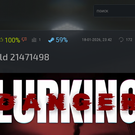
59%
100%
1
18-01-2026, 23:42
172
ild 21471498