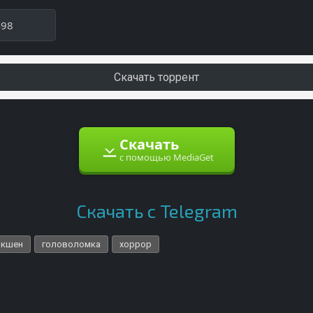
498
Скачать торрент
Скачать
с помощью MediaGet
Скачать с Telegram
экшен
головоломка
хоррор