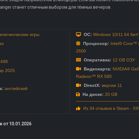
Danger станет отличным выбором для тёмных вечеров.
ключенческие игры
ОС:
Windows 10/11 64 бит!
as
Процессор:
Intel® Core™ 
2600
Оперативка:
12 GB ОЗУ
1498
Видеокарта:
NVIDIA® GeF
ар
2025
Radeon™ RX 580
DirectX:
версии 11
а:
английский
На диске:
20 GB
Из 34 отзывов в Steam - 5
 от 10.01.2026