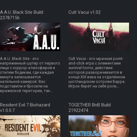
A.A.U. Black Site Build
Cult Vacui v1.02
23787156
A.A.U. Black Site - это
Cult Vacui - это мрачная point-
напряженный шутер от первого
and-click игра с элементами
лица с хоррор-атмосферой и
survival horror, действие
стилем бодикам, где каждая
которой разворачивается в
минута записывается
конце XIX века на отдалённом
нательной камерой. Вас
шотландском острове Барра.
подставили и бросили на
Игрок берёт на себя роль...
вражеской територии, так...
Resident Evil 7 Biohazard
TOGETHER BnB Build
v1.0.0.7
21922474