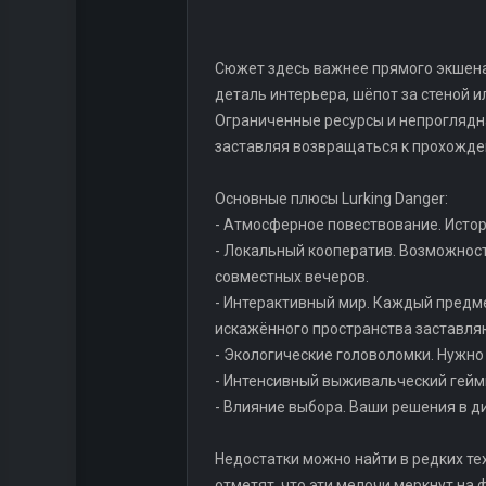
Сюжет здесь важнее прямого экшена:
деталь интерьера, шёпот за стеной 
Ограниченные ресурсы и непроглядна
заставляя возвращаться к прохожде
Основные плюсы Lurking Danger:
- Атмосферное повествование. Истор
- Локальный кооператив. Возможност
совместных вечеров.
- Интерактивный мир. Каждый предм
искажённого пространства заставляю
- Экологические головоломки. Нужно
- Интенсивный выживальческий геймп
- Влияние выбора. Ваши решения в д
Недостатки можно найти в редких те
отметят, что эти мелочи меркнут на