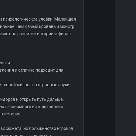
 и психологические уловки. Малейшая
сильнее, чем самый кровавый монстр.
ияют на развитие истории и финал,
воги.
вления и отлично подходит для
т своей жизнью, а странные звуки
идоров и открыть путь дальше.
буют экономного использования.
ц истории.
ах сюжета, но большинство игроков
ские хорроры с упором на