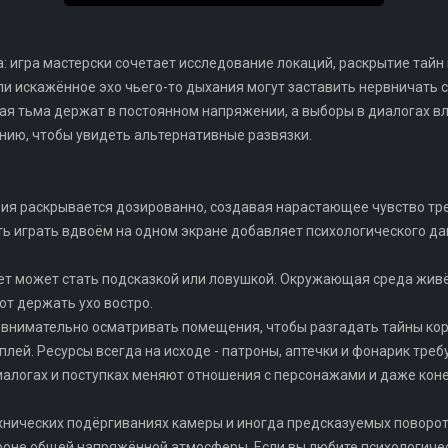
 игра мастерски сочетает исследование локаций, раскрытие тайн
или искажённое эхо чьего-то дыхания могут заставить нервничать 
я тьма держат в постоянном напряжении, а выборы в диалогах вл
нию, чтобы увидеть альтернативные развязки.
ия раскрывается дозированно, создавая нарастающее чувство тре
ь играть вдвоём на одном экране добавляет психологического да
ет может стать подсказкой или ловушкой. Окружающая среда живё
т держать ухо востро.
 внимательно осматривать помещения, чтобы разгадать тайны кор
лей. Ресурсы всегда на исходе - патроны, аптечки и фонарик тре
иалогах и поступках меняют отношения с персонажами и даже коне
хнических подёргиваниях камеры и иногда предсказуемых поворот
 фоне общей напряжённой атмосферы. Если вы любите психологиче