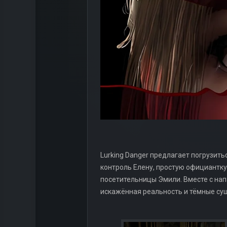
Lurking Danger предлагает погрузит
контроль Елену, простую официантк
посетительницы Эмили. Вместе с нап
искажённая реальность и тёмные сущ