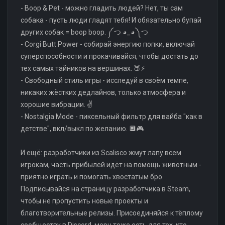
- Boop & Pet - можно гладить людей? Нет, ты сам
собака - пусть люди гладят тебя! И обязательно бупай
других собак = boop boop. ༼ つ ◕_◕ ༽つ
- Corgi Butt Power - собирай энергию попки, включай
суперспособности и прокачивайся, чтобы достать до
тех самых тайников на вершинах. 🍑⚡
- Свободный стиль игры - исследуй в своём темпе,
никаких жёстких дедлайнов, только атмосфера и
хорошие вибрации. ✌️
- Nostalgia Mode - пиксельный фильтр для вайба "как в
детстве", вкл/выкл по желанию. 🔲🎮
И ещё: разработчики из Scalisco жмут лапу всем
игрокам, часть прибылей идёт на помощь животным -
приятно играть и помогать хвостатым бро.
Подписывайся на страницу разработчика в Steam,
чтобы не пропустить новые проекты и
благотворительные релизы. Присоединяйся к тёплому
сообществу в Discord, мерч тоже есть для тех, кто