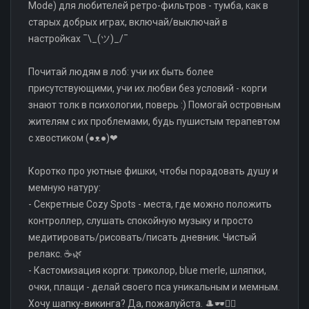
Mode) для любителей ретро-фильтров - тумба, как в
старых добрых играх, включай/выключай в
настройках ¯\_(ツ)_/¯
Почитай людям в лоб: учи их быть более
присутствующими, учи их любви без условий - корги
знают толк в психологии, поверь :) Помогай островным
жителям с их проблемами, будь пушистым терапевтом
с хвостиком (●ᴥ●)❤
Коротко про уютные фишки, чтобы порадовать душу и
мемную натуру:
- Секретные Cozy Spots - места, где можно положить
контроллер, слушать спокойную музыку и просто
медитировать/рисовать/писать дневник. Чистый
релакс. ☕🌿
- Кастомизация корги: триколор, blue merle, шляпки,
очки, плащи - делай своего пса уникальным и мемным.
Хочу шапку-викинга? Да, пожалуйста. 🎩🕶️🦸‍♂️