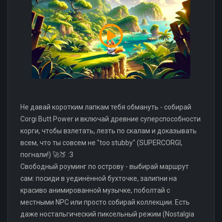
Не давай коротким лапкам тебя обмануть - собирай
Corgi Butt Power и включай древние суперспособности
корги, чтобы взлетать, лезть по скалам и доказывать
всем, что ты совсем не "too stubby" (SUPERCORGI,
погнали!) 🚀🍑 :3
Свободный роуминг по острову - выбирай маршрут
сам: посиди в уединённой бухточке, залипни на
красиво анимированной музычке, поболтай с
местными NPC или просто собирай коллекции. Есть
даже ностальгический пиксельный режим (Nostalgia