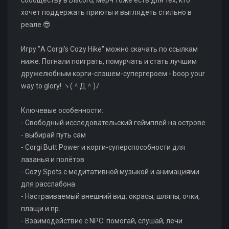
хочет поддержать приюты и выглядеть стильно в
реале 😎
Игру "A Corgi's Cozy Hike" можно скачать по ссылкам
ниже. Погнали поиграть, помурчать и стать лучшим
дружелюбным корги-слэшем-супергероем - boop your
way to glory! ヽ(＾Д＾)ﾉ
Ключевые особенности:
- Свободный исследовательский геймплей на острове
- выбирай путь сам
- Corgi Butt Power и корги-суперспособности для
лазанья и полётов
- Cozy Spots с медитативной музыкой и анимациями
для расслабона
- Настраиваемый внешний вид: окрасы, шляпы, очки,
плащи и пр.
- Взаимодействие с NPC: помогай, слушай, лечи