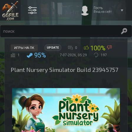
Гость
Вход на сайт
100%
0
ИГРЫ НА ПК
UPDATE
95%
1
7-07-2026, 05:29
197
Plant Nursery Simulator Build 23945757