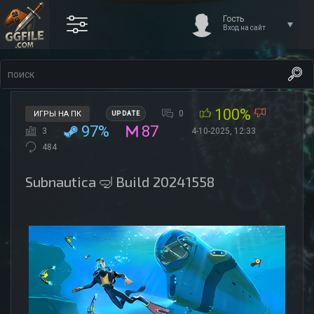
Гость
Вход на сайт
100%
0
ИГРЫ НА ПК
UPDATE
97%
87
3
4-10-2025, 12:33
484
Subnautica 🤿 Build 20241558