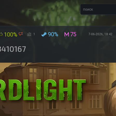
90%
75
100%
1
7-06-2026, 18:42
23410167