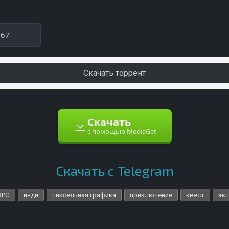
167
Скачать торрент
Скачать
с помощью MediaGet
Скачать с Telegram
RPG
инди
пиксельная графика
приключение
квест
эк