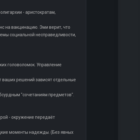
олигархии - аристократам,
нс на вакцинацию. Эми верит, что
 темы социальной несправедливости,
ских головоломок. Управление
от ваших решений зависят отдельные
абсурдным "сочетаниям предметов".
трой - окружение передаёт
дкие моменты надежды. (Без явных