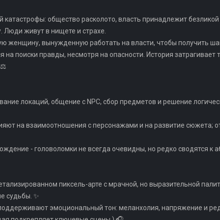
й катастрофы: общество расколото, власть принадлежит безликой 
. Люди живут в нищете и страхе.
дую женщину, вынужденную работать на власти, чтобы получить ша
ся на поиски правды, несмотря на опасности. История затрагивает
⚖️
ование локаций, общение с NPC, сбор предметов и решение логиче
лияют на взаимоотношения с персонажами и на развитие сюжета; 
хождение - головоломки не всегда очевидны, но редко сводятся к 
 детализированном пиксель-арте с мрачной, но выразительной пали
е судьбы. ✨
 поддерживают эмоциональный тон: меланхолия, напряжение и ре
ая подкрепляет ключевые сцены.) 🎧