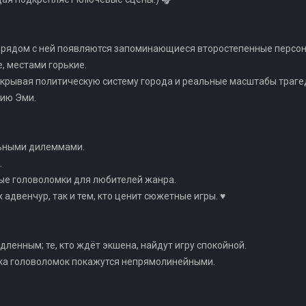
, рядом с ней появляются запоминающиеся второстепенные персон
, местами горькие.
скрывая политическую систему города и реальные масштабы трагед
рию Эми.
льными дилеммами.
.
ые головоломки для любителей жанра.
 адвенчур, так и тем, кто ценит сюжетные игры. ♥
ленным; те, кто ждёт экшена, найдут игру спокойной.
ика головоломок покажутся непрямолинейными.