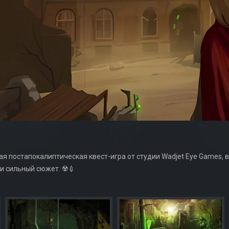
ьная постапокалиптическая квест-игра от студии Wadjet Eye Games,
 и сильный сюжет. ☢️💉