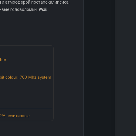
й и атмосферой постапокалипсиса.
ивые головоломки. 🎮🌆
her
it colour: 700 Mhz system
90% позитивные