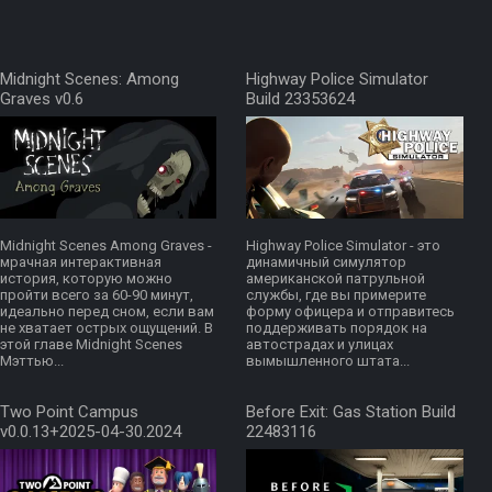
Midnight Scenes: Among
Highway Police Simulator
Graves v0.6
Build 23353624
Midnight Scenes Among Graves -
Highway Police Simulator - это
мрачная интерактивная
динамичный симулятор
история, которую можно
американской патрульной
пройти всего за 60-90 минут,
службы, где вы примерите
идеально перед сном, если вам
форму офицера и отправитесь
не хватает острых ощущений. В
поддерживать порядок на
этой главе Midnight Scenes
автострадах и улицах
Мэттью...
вымышленного штата...
Two Point Campus
Before Exit: Gas Station Build
v0.0.13+2025-04-30.2024
22483116