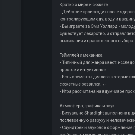
Кратко о мире и сюжете
- Действие происходит после ядерно
контролирующим еду, воду и вакцину
- Вы играете за Эми Уэллард - моло
существует лекарство, и отправляет
выживания и нравственного выбора. 
Геймплей и механика
- Типичный для жанра квест: исслед
простое и интуитивное.
- Есть элементы диалога, которые в
сюжетные развилки. ↔️
- Игра рассчитана на вдумчивое про
Атмосфера, графика и звук
- Визуально Shardlight выполнена в
послевоенную разруху и человечески
- Саундтрек и звуковое оформление
спойлеров: музыкальная составляющ