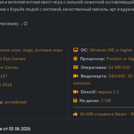
ая и интеллигентная квест-игра с сильной сюжетной составляюще
рии о борьбе людей с системой, качественный пиксель-арт и вдумч
ке внизу. ↓ 😊
еские игры
,
инди
,
ролевые игры
ОС:
Windows ME or higher
et Eye Games
Процессор:
Pentium or hig
Eye Games
Оперативка:
64 MB ОЗУ
0167
Видеокарта:
640x400, 32-b
minimum
р
2016
DirectX:
версии 5.2
На диске:
2 GB
а:
английский
Из 689 отзывов в Steam - 
 от 03.06.2026