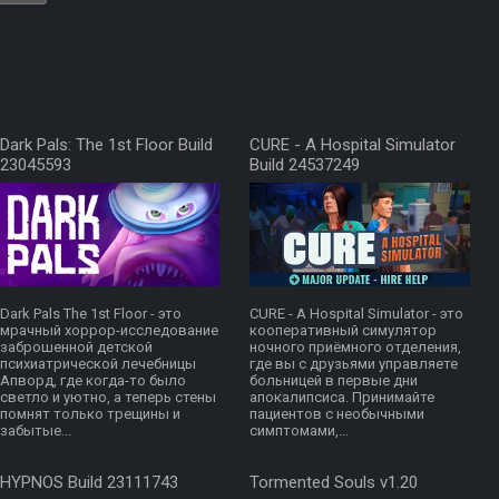
Dark Pals: The 1st Floor Build
CURE - A Hospital Simulator
23045593
Build 24537249
Dark Pals The 1st Floor - это
CURE - A Hospital Simulator - это
мрачный хоррор-исследование
кооперативный симулятор
заброшенной детской
ночного приёмного отделения,
психиатрической лечебницы
где вы с друзьями управляете
Апворд, где когда-то было
больницей в первые дни
светло и уютно, а теперь стены
апокалипсиса. Принимайте
помнят только трещины и
пациентов с необычными
забытые...
симптомами,...
HYPNOS Build 23111743
Tormented Souls v1.20