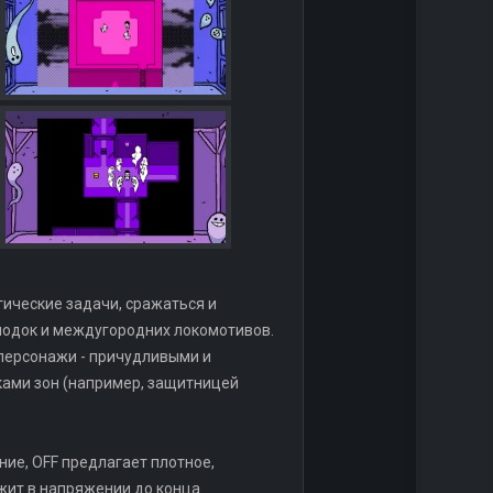
гические задачи, сражаться и
лодок и междугородних локомотивов.
персонажи - причудливыми и
ками зон (например, защитницей
ние, OFF предлагает плотное,
жит в напряжении до конца.