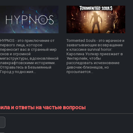
HYPNOS - это приключение от
Tormented Souls - это мрачное и
первого лица, которое
захватывающее возвращение
переносит вас в странный мир
к классике survival horror:
снов и огромной
Каролина Уолкер приезжает в
мегаструктуры, вдохновлённой
Уинтерлейк, чтобы
лавкрафтовскими историями.
расследовать исчезновение
Отправьтесь в Безымянный
девочек‑близнецов, но
Город у подножия...
просыпается...
вила и ответы на частые вопросы