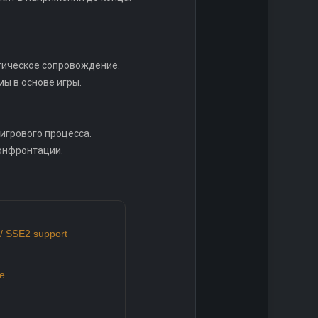
стическое сопровождение.
мы в основе игры.
игрового процесса.
онфронтации.
/ SSE2 support
e