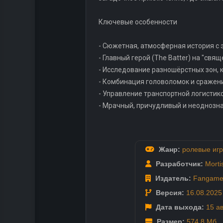
Ключевые особенности
- Сюжетная, атмосферная история с 
- Главный герой (The Batter) на "св
- Исследование разношёрстных зон, 
- Комбинация головоломок и сражени
- Управление транспортной логистик
- Мрачный, причудливый и неоднозн
Жанр:
ролевые иг
Разработчик:
Morti
Издатель:
Fangame
Версия:
16.08.2025
Дата выхода:
15 а
Размер:
574.8 Мб