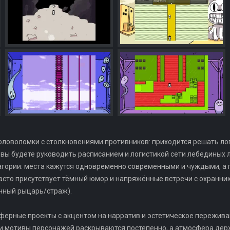
оловоломки с столкновениями противников: приходится решать ло
вы будете руководить расписанием и логистикой сети лебединых 
агории: места кажутся одновременно современными и чуждыми, а 
асто присутствует тёмный юмор и напряжённые встречи с охранни
енный рыцарь/страж).
сферные проекты с акцентом на нарратив и эстетическое пережива
 и мотивы персонажей раскрываются постепенно, а атмосфера дер