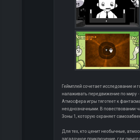
Геймплей сочетает исследование и г
налаживать передвижение по миру - 
Атмосфера игры тяготеет к фантасм
неоднозначными. В повествовании ч
Зоны 1, которую охраняет самозабв
Для тех, кто ценит необычные, атмо
загадочное приключение, где смысл