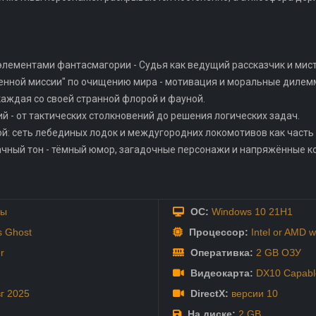
элементами фантасмагории - Судья как ведущий рассказчик и ми
ященной миссии" по очищению мира - мотивация и моральные дилем
каждая со своей странной флорой и фауной.
й - от тактических столкновений до решения логических задач.
ой: сеть лебединых лодок и междугородних локомотивов как часть 
ачный тон - тёмный юмор, загадочные персонажи и напряжённые к
ры
ОС:
Windows 10 21H1
s Ghost
Процессор:
Intel or AMD w
r
Оперативка:
2 GB ОЗУ
Видеокарта:
DX10 Capabl
вг
2025
DirectX:
версии 10
На диске:
2 GB