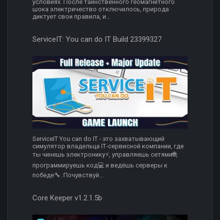
условиях. После таинственного геомагнитного
шока электричество отключилось, природа
диктует свои правила, и...
ServiceIT: You can do IT Build 23399327
ServiceIT You can do IT - это захватывающий
симулятор владельца IT‑сервисной компании, где
ты чинешь электронику⚡️, управляешь сетями🌐,
программируешь код💻 и ведёшь серверы к
победе🔧. Почувствуй...
Core Keeper v1.2.1.5b