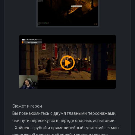
Сюжет и герои
Вы познакомитесь с двумя главными персонажами,
чьи пути пересекутся в череде опасных испытаний:
- Хайнек - грубый и прямолинейный гуситский гетман,
привыкший решать всё силой и крепким словом.