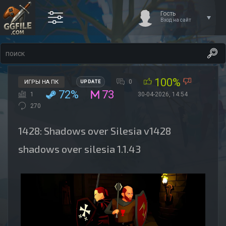
Гость
Вход на сайт
100%
0
ИГРЫ НА ПК
UPDATE
72%
73
1
30-04-2026, 14:54
270
1428: Shadows over Silesia v1428
shadows over silesia 1.1.43