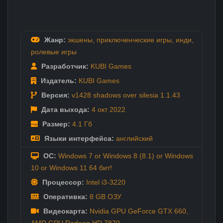
Жанр:
экшены
,
приключенческие игры
,
инди
,
ролевые игры
Разработчик:
KUBI Games
Издатель:
KUBI Games
Версия:
v1428 shadows over silesia 1.1.43
Дата выхода:
4 окт
2022
Размер:
4.1 Гб
Языки интерфейса:
английский
ОС:
Windows 7 or Windows 8 (8.1) or Windows
10 or Windows 11 64 бит!
Процессор:
Intel i3-3220
Оперативка:
8 GB ОЗУ
Видеокарта:
Nvidia GPU GeForce GTX 660,
AMD GPU Radeon HD 7870