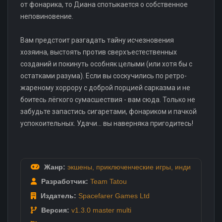
от фонарика, то Диана спотыкается о собственное
неповиновение.
Вам предстоит разгадать тайну исчезновения
хозяина, выстоять против сверхъестественных
созданий и покинуть особняк целыми (или хотя бы с
остатками разума). Если вы соскучились по ретро-
жареному хоррору с доброй порцией сарказма и не
боитесь лёгкого сумасшествия - вам сюда. Только не
забудьте запастись сигаретами, фонариком и пачкой
успокоительных. Удачи... вы наверняка пригодитесь!
Жанр:
экшены
,
приключенческие игры
,
инди
Разработчик:
Team Tatou
Издатель:
Spacefarer Games Ltd
Версия:
v1.3.0 master multi