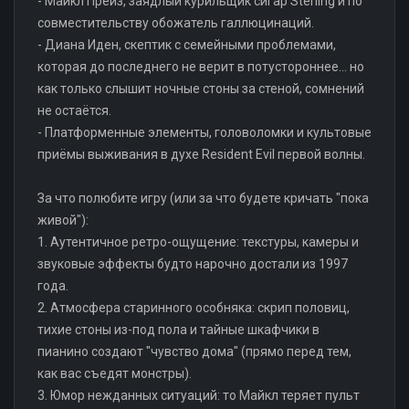
- Майкл Прейз, заядлый курильщик сигар Sterling и по
совместительству обожатель галлюцинаций.
- Диана Иден, скептик с семейными проблемами,
которая до последнего не верит в потустороннее... но
как только слышит ночные стоны за стеной, сомнений
не остаётся.
- Платформенные элементы, головоломки и культовые
приёмы выживания в духе Resident Evil первой волны.
За что полюбите игру (или за что будете кричать "пока
живой"):
1. Аутентичное ретро-ощущение: текстуры, камеры и
звуковые эффекты будто нарочно достали из 1997
года.
2. Атмосфера старинного особняка: скрип половиц,
тихие стоны из-под пола и тайные шкафчики в
пианино создают "чувство дома" (прямо перед тем,
как вас съедят монстры).
3. Юмор нежданных ситуаций: то Майкл теряет пульт