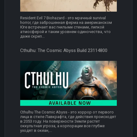
Resident Evil 7 Biohazard - это мрачный survival
horror, где заброшенная ферма на американском
Юге встречает вас гнилыми стенами, липкой
атмосферой и таким уровнем одиночества, что
даже скрип...
Cthulhu: The Cosmic Abyss Build 23114800
Cthulhu The Cosmic Abyss - это хоррор от первого
лица в стиле Лавкрафта, где действия происходят
в 2053 году. На поверхности Земли растет
оккультная угроза, а корпорации все глубже
уходят в океан,...