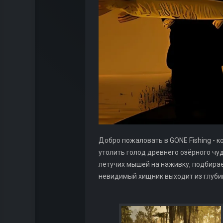
Добро пожаловать в GONE Fishing - 
утолить голод древнего озёрного чу
летучих мышей на наживку, подбирае
невидимый хищник выходит из глубин