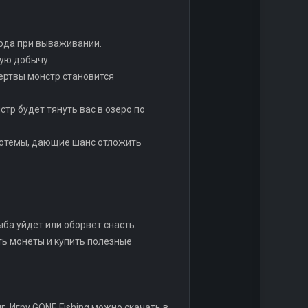
хода при вываживании.
ную добычу.
ертвы монстр становится
тр будет тянуть вас в озеро по
 тотемы, дающие шанс отложить
ба уйдёт или оборвёт снасть.
ить монеты и купить полезные
. Игру GONE Fishing можно скачать в