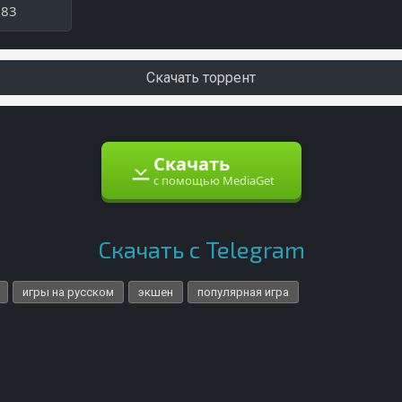
983
Скачать торрент
Скачать
с помощью MediaGet
Скачать с Telegram
игры на русском
экшен
популярная игра