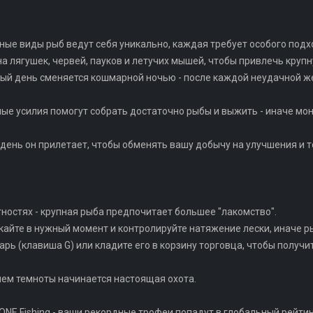
зные виды рыб ведут себя уникально, каждая требует особого под
на лягушек, червей, пауков и летучих мышей, чтобы привлечь круп
ый день сменяется кошмарной ночью - после каждой неудачной ж
ые усилия помогут собрать достаточно рыбы и выжить - иначе монс
в день он прилетает, чтобы обменять вашу добычу на улучшения и
тностях - крупная рыба предпочитает большее "лакомство".
кайте в нужный момент и контролируйте натяжение лески, иначе ры
арь (клавиша G) или кладите его в корзину торговца, чтобы получ
нием темноты начинается настоящая охота.
NE Fishing - ваши рекордные трофеи попадут в глобальный рейтинг