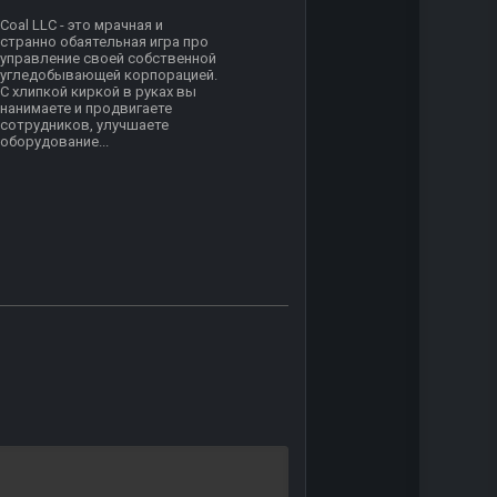
Coal LLC - это мрачная и
странно обаятельная игра про
управление своей собственной
угледобывающей корпорацией.
С хлипкой киркой в руках вы
нанимаете и продвигаете
сотрудников, улучшаете
оборудование...