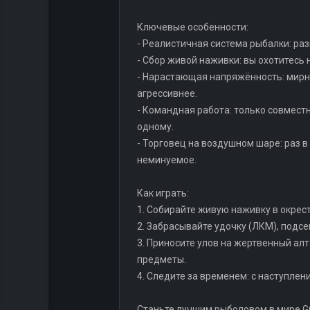
Ключевые особенности:
- Реалистичная система рыбалки: ра
- Сбор живой наживки: вы охотитесь 
- Нарастающая напряжённость: мирн
агрессивнее.
- Командная работа: только совместн
одному.
- Торговец на воздушном шаре: раз 
неминуемое.
Как играть:
1. Собирайте живую наживку в окрес
2. Забрасывайте удочку (ЛКМ), подсе
3. Приносите улов на жертвенный алт
предметы.
4. Следите за временем: с наступле
Станьте лучшим рыболовом в мире GO