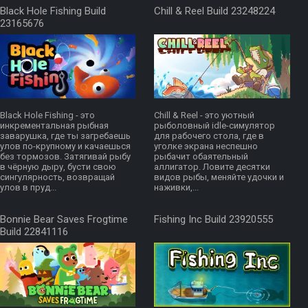
Black Hole Fishing Build
Chill & Reel Build 23248224
23165676
Black Hole Fishing - это
Chill & Reel - это уютный
инкрементальная рыбная
рыболовный idle-симулятор
заварушка, где ты загребаешь
для рабочего стола, где в
улов по-крупному и качаешься
уголке экрана неспешно
без тормозов. Затягивай рыбу
рыбачит обаятельный
в чёрную дыру, бусти свою
аллигатор. Ловите десятки
сингулярность, возвращай
видов рыбы, меняйте удочки и
улов в пруд...
наживки,...
Bonnie Bear Saves Frogtime
Fishing Inc Build 23920555
Build 22841116