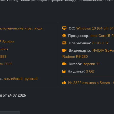
ключенческие игры
,
инди
,
ОС:
Windows 10 (64-bit) 64
Процессор:
Intel Core i5
 Studios
Оперативка:
8 GB ОЗУ
udios
Видеокарта:
NVIDIA GeFo
2983
Radeon R9 280
юн
2025
DirectX:
версии 11
На диске:
3 GB
а:
английский
,
русский
Из 2822 отзывов в Steam -
 от 24.07.2026