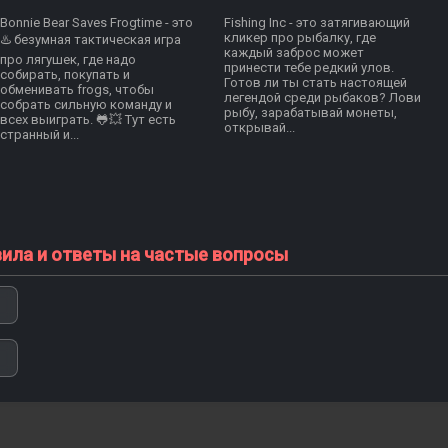
Bonnie Bear Saves Frogtime - это
Fishing Inc - это затягивающий
кликер про рыбалку, где
♨️ безумная тактическая игра
каждый заброс может
про лягушек, где надо
принести тебе редкий улов.
собирать, покупать и
Готов ли ты стать настоящей
обменивать frogs, чтобы
легендой среди рыбаков? Лови
собрать сильную команду и
рыбу, зарабатывай монеты,
всех выиграть. 🐸💥 Тут есть
открывай...
странный и...
вила и ответы на частые вопросы