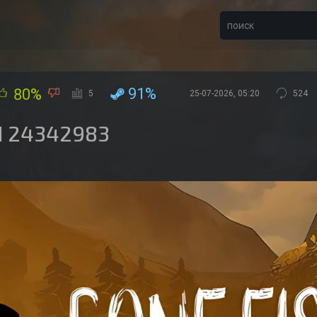
91%
80%
5
25-07-2026, 05:20
524
ld 24342983