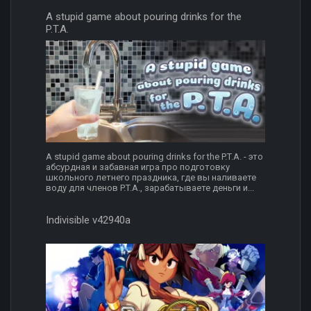
A stupid game about pouring drinks for the
P.T.A.
A stupid game about pouring drinks for the P.T.A. - это
абсурдная и забавная игра про подготовку
школьного летнего праздника, где вы наливаете
воду для членов P.T.A., зарабатываете деньги и...
Indivisible v42940a