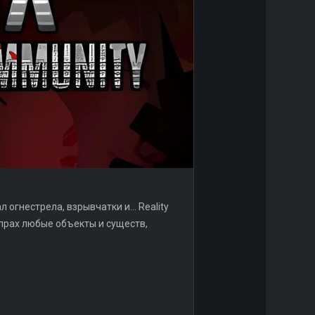
огнестрела, взрывчатки и... Reality
прах любые объекты и существ,