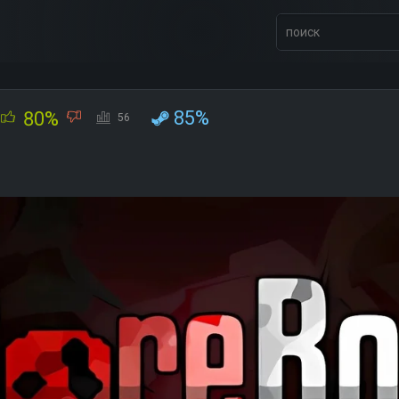
85%
80%
56